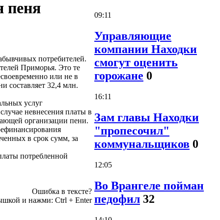
я пеня
09:11
Управляющие
компании Находки
абывчивых потребителей.
смогут оценить
телей Приморья. Это те
горожане
0
есвоевременно или не в
 составляет 32,4 млн.
16:11
альных услуг
случае невнесения платы в
Зам главы Находки
жающей организации пени.
"пропесочил"
 рефинансирования
ченных в срок сумм, за
коммунальщиков
0
платы потребленной
12:05
Во Врангеле пойман
Ошибка в тексте?
педофил
32
ышкой и нажми:
Ctrl
+
Enter
14:10