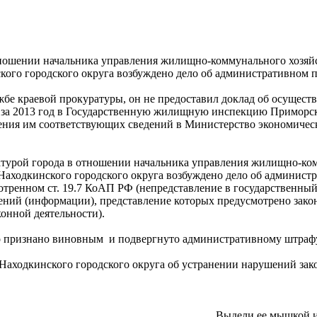
тношении начальника управления жилищно-коммунального хозяй
ого городского округа возбуждено дело об административном 
жбе краевой прокуратуры, он не предоставил доклад об осущест
за 2013 год в Государственную жилищную инспекцию Приморско
ния им соответствующих сведений в Министерство экономическ
атурой города в отношении начальника управления жилищно-ко
Находкинского городского округа возбуждено дело об админист
тренном ст. 19.7 КоАП РФ (непредставление в государственный
ений (информации), представление которых предусмотрено зако
конной деятельности).
цо признано виновным и подвергнуто административному штраф
 Находкинского городского округа об устранении нарушений зако
Выдели ее мышкой 