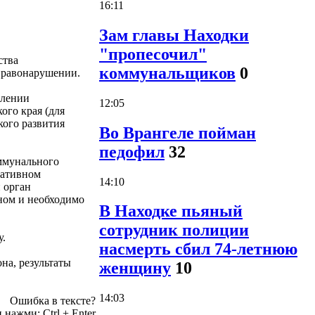
16:11
Зам главы Находки
"пропесочил"
ства
коммунальщиков
0
правонарушении.
влении
12:05
го края (для
ого развития
Во Врангеле пойман
педофил
32
ммунального
ративном
14:10
 орган
ном и необходимо
В Находке пьяный
сотрудник полиции
у.
насмерть сбил 74-летнюю
на, результаты
женщину
10
14:03
Ошибка в тексте?
и нажми:
Ctrl
+
Enter