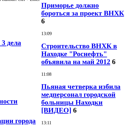
Приморье должно
бороться за проект ВНХК
6
13:09
3 дела
Строительство ВНХК в
Находке "Роснефть"
объявила на май 2012
6
11:08
Пьяная четверка избила
медперсонал городской
ности
больницы Находки
[ВИДЕО]
6
ции города
13:11