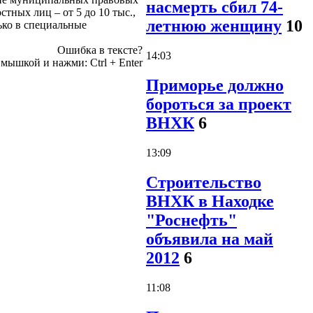
насмерть сбил 74-
тных лиц – от 5 до 10 тыс.,
летнюю женщину
10
ько в специальные
Ошибка в тексте?
14:03
 мышкой и нажми:
Ctrl
+
Enter
Приморье должно
бороться за проект
ВНХК
6
13:09
Строительство
ВНХК в Находке
"Роснефть"
объявила на май
2012
6
11:08