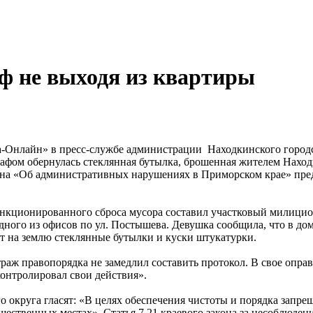
ф не выходя из квартиры
-Онлайн» в пресс-службе администрации Находкинского городс
фом обернулась стеклянная бутылка, брошенная жителем Находк
на «Об административных нарушениях в Приморском крае» пред
анкционированного сброса мусора составил участковый милицио
дного из офисов по ул. Постышева. Девушка сообщила, что в до
т на землю стеклянные бутылки и куски штукатурки.
аж правопорядка не замедлил составить протокол. В свое опра
 контролировал свои действия».
 округа гласят: «В целях обеспечения чистоты и порядка запрещ
бщественных местах». Статья 7.21 краевого закона за несоблюд