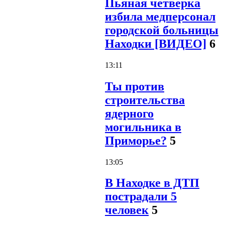
Пьяная четверка
избила медперсонал
городской больницы
Находки [ВИДЕО]
6
13:11
Ты против
строительства
ядерного
могильника в
Приморье?
5
13:05
В Находке в ДТП
пострадали 5
человек
5