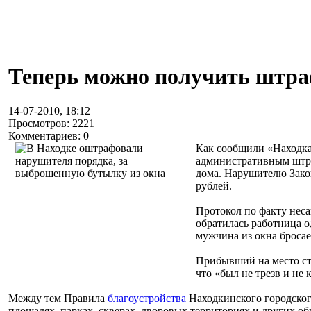
Теперь можно получить штра
14-07-2010, 18:12
Просмотров: 2221
Комментариев: 0
Как сообщили «Находка
административным штра
дома. Нарушителю Зако
рублей.
Протокол по факту нес
обратилась работница о
мужчина из окна бросае
Прибывший на место стр
что «был не трезв и не
Между тем Правила
благоустройства
Находкинского городского
площадях, парках, скверах, дворовых территориях и других о