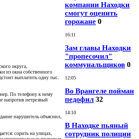
компании Находки
смогут оценить
горожане
0
16:11
Зам главы Находки
"пропесочил"
коммунальщиков
0
кого округа,
и из окна собственного
стоит выплатить одну тыс.
12:05
Во Врангеле пойман
нер. По телефону к нему
педофил
32
ме напротив нетрезвый
14:10
вдание нарушитель объяснил,
В Находке пьяный
сотрудник полиции
ается: сорить на улицах,
ение муниципальных правовых