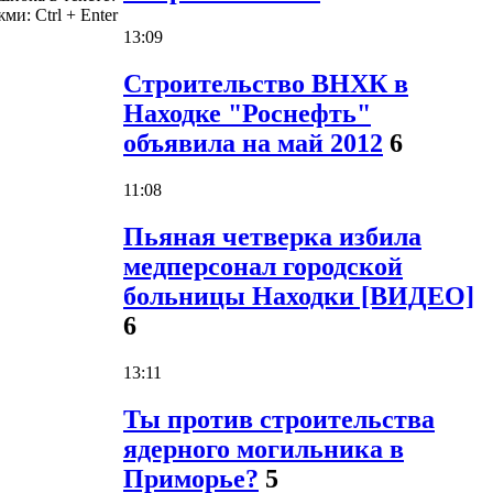
жми:
Ctrl
+
Enter
13:09
Строительство ВНХК в
Находке "Роснефть"
объявила на май 2012
6
11:08
Пьяная четверка избила
медперсонал городской
больницы Находки [ВИДЕО]
6
13:11
Ты против строительства
ядерного могильника в
Приморье?
5