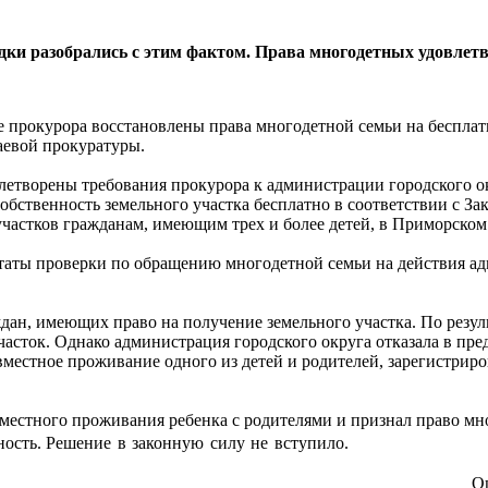
дки разобрались с этим фактом. Права многодетных удовлет
 прокурора восстановлены права многодетной семьи на беспла
раевой прокуратуры.
влетворены требования прокурора к администрации городского о
обственность земельного участка бесплатно в соответствии с За
частков гражданам, имеющим трех и более детей, в Приморском
ьтаты проверки по обращению многодетной семьи на действия а
ждан, имеющих право на получение земельного участка. По резул
асток. Однако администрация городского округа отказала в пре
вместное проживание одного из детей и родителей, зарегистрир
вместного проживания ребенка с родителями и признал право м
ность.
Решение в законную силу не вступило.
О