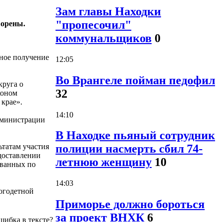
Зам главы Находки
"пропесочил"
ворены.
коммунальщиков
0
тное получение
12:05
Во Врангеле пойман педофил
круга о
32
коном
 крае».
14:10
дминистрации
В Находке пьяный сотрудник
ьтатам участия
полиции насмерть сбил 74-
доставлении
летнюю женщину
10
ованных по
14:03
ногодетной
Приморье должно бороться
за проект ВНХК
6
шибка в тексте?