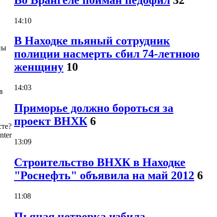
14:10
В Находке пьяный сотрудник
ны
полиции насмерть сбил 74-летнюю
женщину
10
14:03
в
Приморье должно бороться за
проект ВНХК
6
сте?
nter
13:09
Строительство ВНХК в Находке
"Роснефть" объявила на май 2012
6
11:08
Пьяная четверка избила