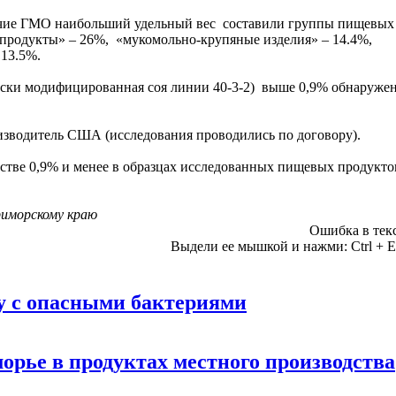
ичие ГМО наибольший удельный вес составили группы пищевых
е продукты» – 26%, «мукомольно-крупяные изделия» – 14.4%,
 13.5%.
чески модифицированная соя линии 40-3-2) выше 0,9% обнаруже
зводитель США (исследования проводились по договору).
тве 0,9% и менее в образцах исследованных пищевых продукто
риморскому краю
Ошибка в тек
Выдели ее мышкой и нажми:
Ctrl
+
E
у с опасными бактериями
рье в продуктах местного производства