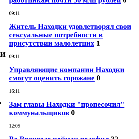
работникам почти 30 млн рублей
0
09:11
Житель Находки удовлетворял свои
сексуальные потребности в
присутствии малолетних
1
ии
09:11
Управляющие компании Находки
смогут оценить горожане
0
16:11
в
Зам главы Находки "пропесочил"
коммунальщиков
0
12:05
Во Врангеле пойман педофил
32