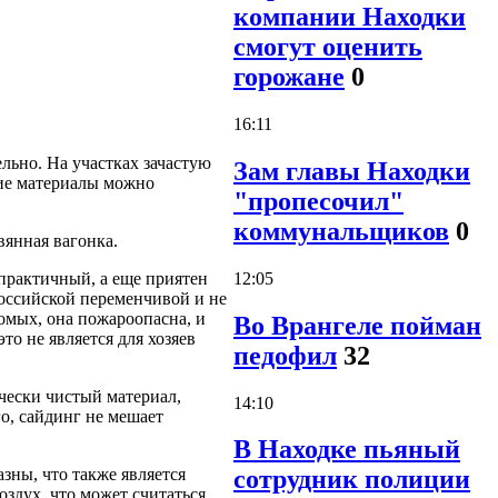
компании Находки
смогут оценить
горожане
0
16:11
ьно. На участках зачастую
Зам главы Находки
акие материалы можно
"пропесочил"
коммунальщиков
0
янная вагонка.
12:05
практичный, а еще приятен
российской переменчивой и не
комых, она пожароопасна, и
Во Врангеле пойман
то не является для хозяев
педофил
32
ически чистый материал,
14:10
го, сайдинг не мешает
В Находке пьяный
зны, что также является
сотрудник полиции
здух, что может считаться