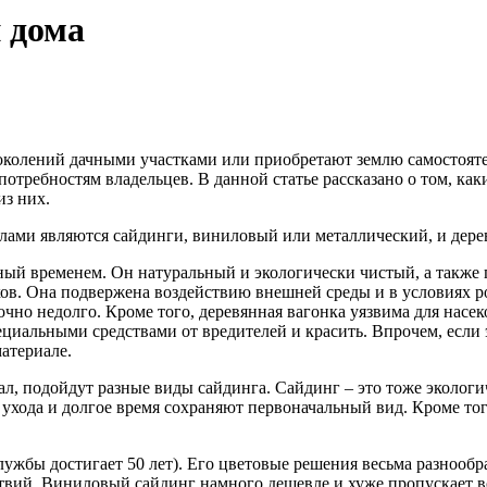
 дома
колений дачными участками или приобретают землю самостоятел
 потребностям владельцев. В данной статье рассказано о том, к
из них.
ами являются сайдинги, виниловый или металлический, и дерев
ный временем. Он натуральный и экологически чистый, а также 
тков. Она подвержена воздействию внешней среды и в условиях 
чно недолго. Кроме того, деревянная вагонка уязвима для насе
циальными средствами от вредителей и красить. Впрочем, если э
атериале.
ал, подойдут разные виды сайдинга. Сайдинг – это тоже эколог
о ухода и долгое время сохраняют первоначальный вид. Кроме то
ужбы достигает 50 лет). Его цветовые решения весьма разнообра
ствий. Виниловый сайдинг намного дешевле и хуже пропускает во