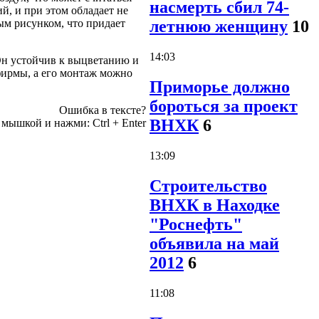
насмерть сбил 74-
й, и при этом обладает не
м рисунком, что придает
летнюю женщину
10
14:03
 Он устойчив к выцветанию и
 фирмы, а его монтаж можно
Приморье должно
бороться за проект
Ошибка в тексте?
ВНХК
6
 мышкой и нажми:
Ctrl
+
Enter
13:09
Строительство
ВНХК в Находке
"Роснефть"
объявила на май
2012
6
11:08