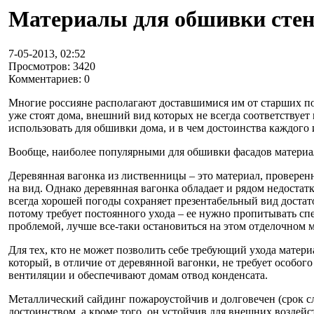
Материалы для обшивки стен
7-05-2013, 02:52
Просмотров: 3420
Комментариев: 0
Многие россияне располагают доставшимися им от старших по
уже стоят дома, внешний вид которых не всегда соответствует
использовать для обшивки дома, и в чем достоинства каждого 
Вообще, наиболее популярными для обшивки фасадов материал
Деревянная вагонка из лиственницы – это материал, проверен
на вид. Однако деревянная вагонка обладает и рядом недоста
всегда хорошей погоды сохраняет презентабельный вид достато
потому требует постоянного ухода – ее нужно пропитывать спе
проблемой, лучше все-таки остановиться на этом отделочном м
Для тех, кто не может позволить себе требующий ухода матери
который, в отличие от деревянной вагонки, не требует особог
вентиляции и обеспечивают домам отвод конденсата.
Металлический сайдинг пожароустойчив и долговечен (срок сл
достоинством, а кроме того, он устойчив для внешних воздей