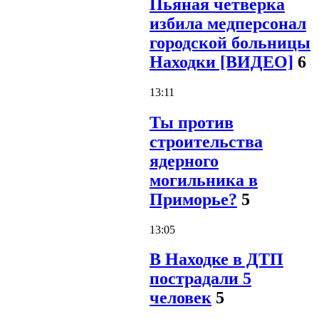
Пьяная четверка
избила медперсонал
городской больницы
Находки [ВИДЕО]
6
13:11
Ты против
строительства
ядерного
могильника в
Приморье?
5
13:05
В Находке в ДТП
пострадали 5
человек
5