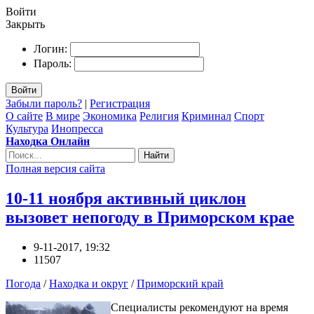
Войти
Закрыть
Логин:
Пароль:
Войти
Забыли пароль?
|
Регистрация
О сайте
В мире
Экономика
Религия
Криминал
Спорт
Культура
Инопресса
Находка Онлайн
Найти
Полная версия сайта
10-11 ноября активный циклон
вызовет непогоду в Приморском крае
9-11-2017, 19:32
11507
Погода
/
Находка и округ
/
Приморский край
Специалисты рекомендуют на время