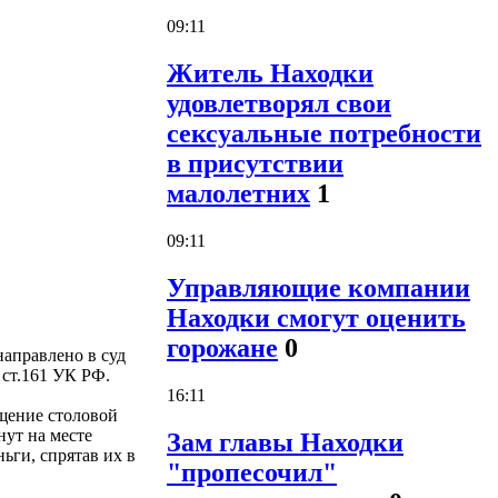
09:11
Житель Находки
удовлетворял свои
сексуальные потребности
в присутствии
малолетних
1
09:11
Управляющие компании
Находки смогут оценить
горожане
0
аправлено в суд
 ст.161 УК РФ.
16:11
ещение столовой
нут на месте
Зам главы Находки
ьги, спрятав их в
"пропесочил"