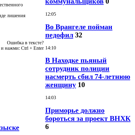
коммунальщиков
0
ественного
12:05
виде лишения
Во Врангеле пойман
педофил
32
Ошибка в тексте?
14:10
 и нажми:
Ctrl
+
Enter
В Находке пьяный
сотрудник полиции
насмерть сбил 74-летнюю
женщину
10
14:03
Приморье должно
бороться за проект ВНХК
6
озыске