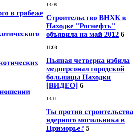
13:09
го в грабеже
Строительство ВНХК в
Находке "Роснефть"
котического
объявила на май 2012
6
11:08
Пьяная четверка избила
ркотических
медперсонал городской
больницы Находки
[ВИДЕО]
6
отношении
13:11
Ты против строительства
ядерного могильника в
Приморье?
5