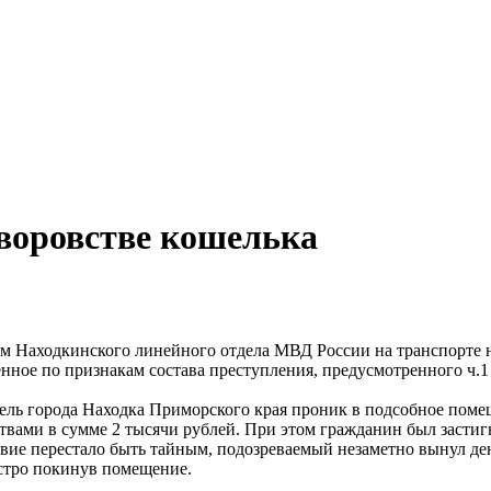
воровстве кошелька
м Находкинского линейного отдела МВД России на транспорте н
енное по признакам состава преступления, предусмотренного ч.1
тель города Находка Приморского края проник в подсобное пом
твами в сумме 2 тысячи рублей. При этом гражданин был застиг
вие перестало быть тайным, подозреваемый незаметно вынул ден
ыстро покинув помещение.