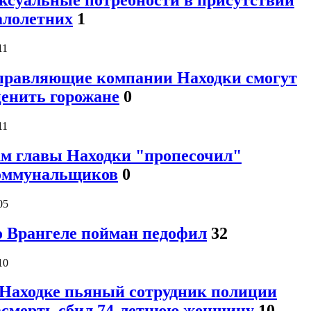
ексуальные потребности в присутствии
алолетних
1
11
правляющие компании Находки смогут
ценить горожане
0
11
ам главы Находки "пропесочил"
оммунальщиков
0
05
о Врангеле пойман педофил
32
10
 Находке пьяный сотрудник полиции
асмерть сбил 74-летнюю женщину
10