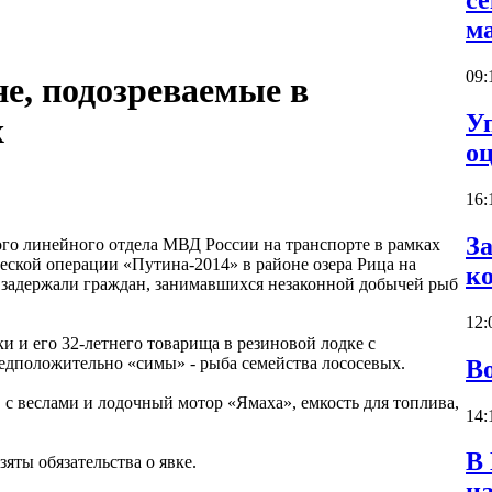
с
м
09:
е, подозреваемые в
У
х
о
16:
З
го линейного отдела МВД России на транспорте в рамках
ской операции «Путина-2014» в районе озера Рица на
к
 задержали граждан, занимавшихся незаконной добычей рыб
12:
ки и его 32-летнего товарища в резиновой лодке с
редположительно «симы» - рыба семейства лососевых.
В
с веслами и лодочный мотор «Ямаха», емкость для топлива,
14:
В
зяты обязательства о явке.
н