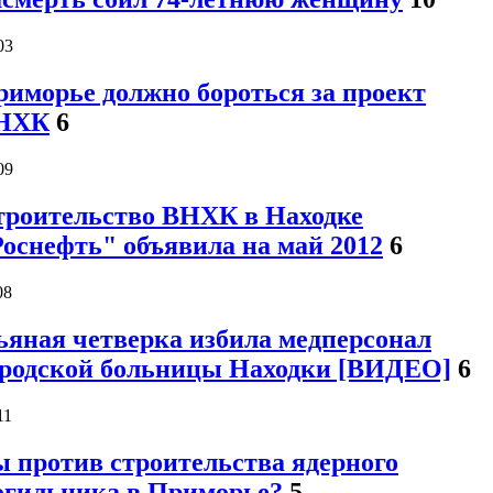
03
риморье должно бороться за проект
НХК
6
09
троительство ВНХК в Находке
оснефть" объявила на май 2012
6
08
ьяная четверка избила медперсонал
ородской больницы Находки [ВИДЕО]
6
11
ы против строительства ядерного
огильника в Приморье?
5