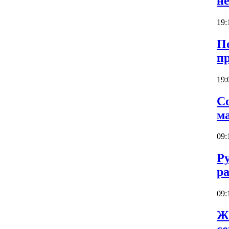
н
19:
П
п
19:
С
м
09:
Р
р
09:
Ж