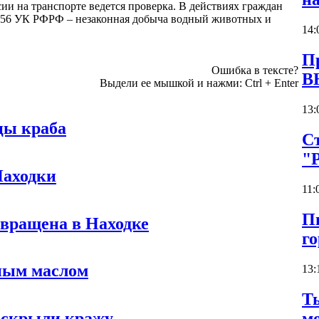
 на транспорте ведется проверка. В действиях граждан
 256 УК РФРФ – незаконная добыча водный животных и
14:
П
Ошибка в тексте?
В
Выдели ее мышкой и нажми:
Ctrl
+
Enter
13:
цы краба
С
"Р
Находки
11:
П
твращена в Находке
г
ным маслом
13:
Т
м
аскрыли кражу