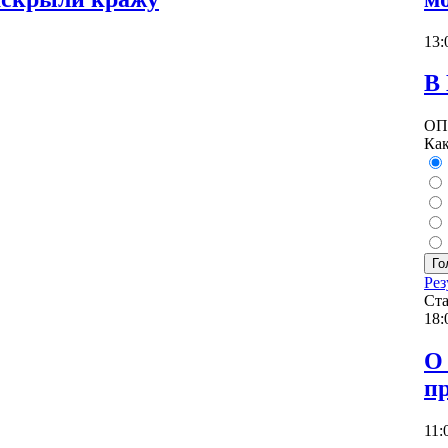
13:
В 
ОП
Как
Го
Рез
Ста
18:
О 
п
11: