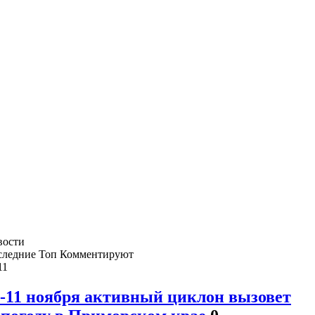
вости
следние
Топ
Комментируют
11
0-11 ноября активный циклон вызовет