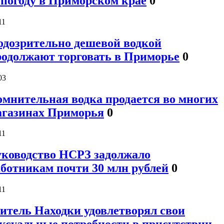
епогоду в Приморском крае
0
11
одозрительно дешевой водкой
родолжают торговать в Приморье
0
03
омнительная водка продается во многих
агазинах Приморья
0
11
уководство НСРЗ задолжало
аботникам почти 30 млн рублей
0
11
итель Находки удовлетворял свои