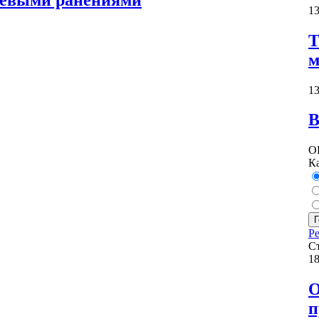
жевыми ранениями
13
Т
м
13
В
О
К
Г
Ре
С
18
О
п