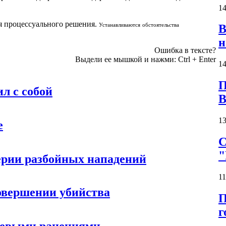
14
я процессуального решения.
Устанавливаются обстоятельства
В
н
Ошибка в тексте?
Выдели ее мышкой и нажми:
Ctrl
+
Enter
14
П
л с собой
13
е
С
"
ерии разбойных нападений
11
овершении убийства
П
г