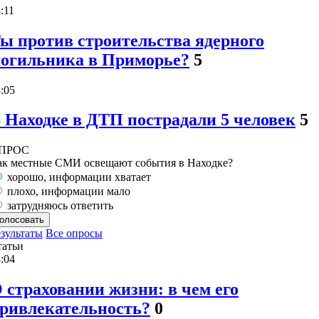
:11
ы против строительства ядерного
огильника в Приморье?
5
:05
 Находке в ДТП пострадали 5 человек
5
ПРОС
ак местные СМИ освещают события в Находке?
хорошо, информации хватает
плохо, информации мало
затрудняюсь ответить
олосовать
зультаты
Все опросы
татьи
:04
 страховании жизни: в чем его
ривлекательность?
0