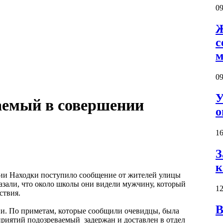
09
Ж
с
м
09
У
аемый в совершении
о
16
З
к
ии Находки поступило сообщение от жителей улицы
азали, что около школы они видели мужчину, который
12
ствия.
В
ии. По приметам, которые сообщили очевидцы, была
приятий подозреваемый задержан и доставлен в отдел