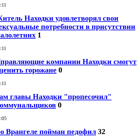
:11
итель Находки удовлетворял свои
ексуальные потребности в присутствии
алолетних
1
:11
правляющие компании Находки смогут
ценить горожане
0
:11
ам главы Находки "пропесочил"
оммунальщиков
0
:05
о Врангеле пойман педофил
32