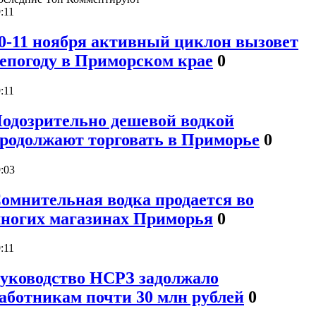
:11
0-11 ноября активный циклон вызовет
епогоду в Приморском крае
0
:11
одозрительно дешевой водкой
родолжают торговать в Приморье
0
:03
омнительная водка продается во
ногих магазинах Приморья
0
:11
уководство НСРЗ задолжало
аботникам почти 30 млн рублей
0