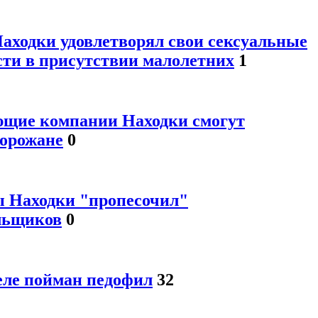
аходки удовлетворял свои сексуальные
сти в присутствии малолетних
1
щие компании Находки смогут
горожане
0
ы Находки "пропесочил"
льщиков
0
еле пойман педофил
32