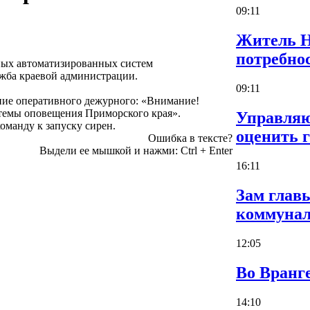
09:11
Житель Н
потребно
ьных автоматизированных систем
ужба краевой администрации.
09:11
ение оперативного дежурного: «Внимание!
стемы оповещения Приморского края».
Управляю
оманду к запуску сирен.
оценить 
Ошибка в тексте?
Выдели ее мышкой и нажми:
Ctrl
+
Enter
16:11
Зам глав
коммуна
12:05
Во Вранг
14:10