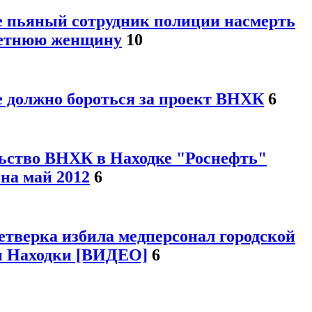
е пьяный сотрудник полиции насмерть
летнюю женщину
10
 должно бороться за проект ВНХК
6
ьство ВНХК в Находке "Роснефть"
на май 2012
6
етверка избила медперсонал городской
 Находки [ВИДЕО]
6