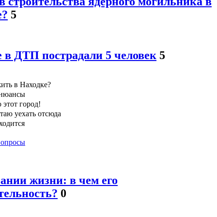
в строительства ядерного могильника в
е?
5
е в ДТП пострадали 5 человек
5
ить в Находке?
 нюансы
 этот город!
чтаю уехать отсюда
ходится
 опросы
ании жизни: в чем его
тельность?
0