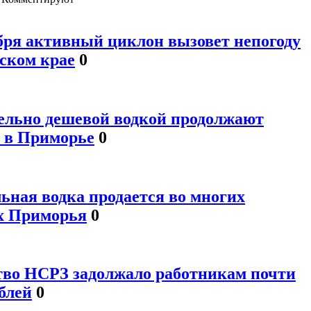
ября активный циклон вызовет непогоду
ском крае
0
ельно дешевой водкой продолжают
ь в Приморье
0
ьная водка продается во многих
х Приморья
0
тво НСРЗ задолжало работникам почти
блей
0