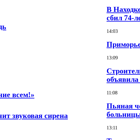
В Находк
сбил 74-
дь
14:03
Приморье
13:09
Строител
объявила 
11:08
ие всем!»
Пьяная ч
больницы
ит звуковая сирена
13:11