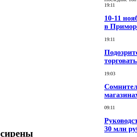
19:11
10-11 но
в Примор
19:11
Подозрит
торговат
19:03
Сомнител
магазина
09:11
Руководс
30 млн ру
 сирены