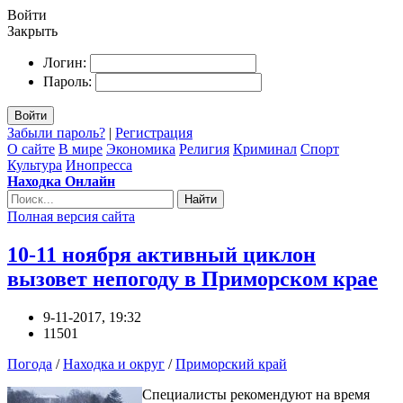
Войти
Закрыть
Логин:
Пароль:
Войти
Забыли пароль?
|
Регистрация
О сайте
В мире
Экономика
Религия
Криминал
Спорт
Культура
Инопресса
Находка Онлайн
Найти
Полная версия сайта
10-11 ноября активный циклон
вызовет непогоду в Приморском крае
9-11-2017, 19:32
11501
Погода
/
Находка и округ
/
Приморский край
Специалисты рекомендуют на время