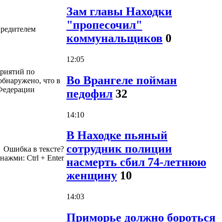
Зам главы Находки
"пропесочил"
вредителем
коммунальщиков
0
12:05
приятий по
Во Врангеле пойман
обнаружено, что в
 Федерации
педофил
32
14:10
В Находке пьяный
сотрудник полиции
Ошибка в тексте?
 нажми:
Ctrl
+
Enter
насмерть сбил 74-летнюю
женщину
10
14:03
Приморье должно бороться