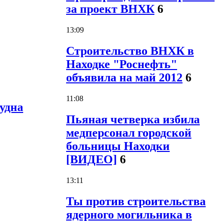
за проект ВНХК
6
13:09
Строительство ВНХК в
Находке "Роснефть"
объявила на май 2012
6
11:08
удна
Пьяная четверка избила
медперсонал городской
больницы Находки
[ВИДЕО]
6
13:11
Ты против строительства
ядерного могильника в