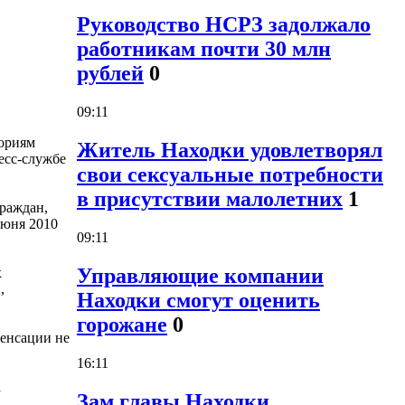
Руководство НСРЗ задолжало
работникам почти 30 млн
рублей
0
09:11
гориям
Житель Находки удовлетворял
есс-службе
свои сексуальные потребности
в присутствии малолетних
1
граждан,
июня 2010
09:11
Управляющие компании
х
,
Находки смогут оценить
горожане
0
пенсации не
16:11
а
Зам главы Находки