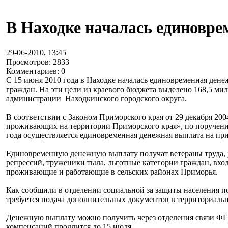
В Находке началась единовре
29-06-2010, 13:45
Просмотров: 2833
Комментариев: 0
С 15 июня 2010 года в Находке началась единовременная дене
граждан. На эти цели из краевого бюджета выделено 168,5 ми
администрации Находкинского городского округа.
В соответствии с Законом Приморского края от 29 декабря 20
проживающих на территории Приморского края», по поручени
года осуществляется единовременная денежная выплата на пр
Единовременную денежную выплату получат ветераны труда, 
репрессий, труженики тыла, льготные категории граждан, вхо
проживающие и работающие в сельских районах Приморья.
Как сообщили в отделении социальной за защиты населения п
требуется подача дополнительных документов в территориаль
Денежную выплату можно получить через отделения связи ФГУ
компенсаций продлится до 15 июля.