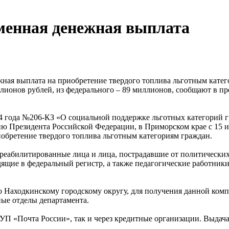
менная денежная выплата
жная выплата на приобретение твердого топлива льготным кате
ллионов рублей, из федерального – 89 миллионов, сообщают в пр
04 года №206-КЗ «О социальной поддержке льготных категорий 
ю Президента Российской Федерации, в Приморском крае с 15 
иобретение твердого топлива льготным категориям граждан.
реабилитированные лица и лица, пострадавшие от политически
дящие в федеральный регистр, а также педагогические работники
о Находкинскому городскому округу, для получения данной ком
ные отделы департамента.
П «Почта России», так и через кредитные организации. Выдач