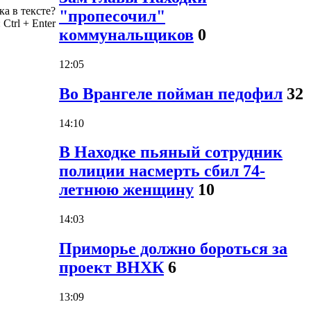
а в тексте?
"пропесочил"
:
Ctrl
+
Enter
коммунальщиков
0
12:05
Во Врангеле пойман педофил
32
14:10
В Находке пьяный сотрудник
полиции насмерть сбил 74-
летнюю женщину
10
14:03
Приморье должно бороться за
проект ВНХК
6
13:09