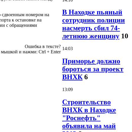
В Находке пьяный
о сдвоенным номером на
сотрудник полиции
орта к остановке на
вии с обращениями
насмерть сбил 74-
летнюю женщину
10
Ошибка в тексте?
14:03
е мышкой и нажми:
Ctrl
+
Enter
Приморье должно
бороться за проект
ВНХК
6
13:09
Строительство
ВНХК в Находке
"Роснефть"
объявила на май