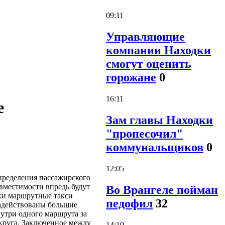
09:11
Управляющие
компании Находки
смогут оценить
горожане
0
16:11
е
Зам главы Находки
"пропесочил"
коммунальщиков
0
12:05
пределения пассажирского
вместимости впредь будут
Во Врангеле пойман
ки маршрутные такси
педофил
32
задействованы большие
нутри одного маршрута за
круга. Заключенное между
14:10