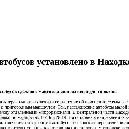
втобусов установлено в Находк
тобусов сделано с максимальной выгодой для горожан.
нии-перевозчики заключили соглашение об изменении схемы рас
 и пригородным маршрутам. Так, пассажирские автобусы малой 
между отдаленными микрорайонами. В центральной части Наход
олько по маршрутам №4 Б и № 19. На остальных направлениях 
 исключения конкуренции автобусов нескольких перевозчиков в
лено отдельное направление движения по дорогам городского о