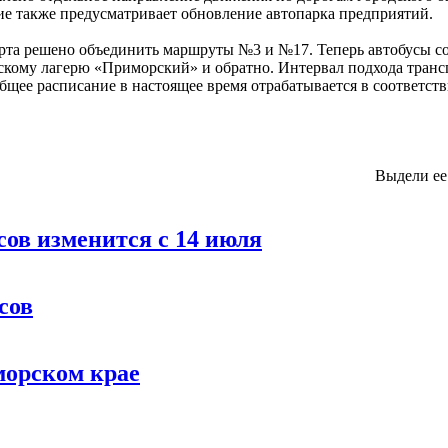
ие также предусматривает обновление автопарка предприятий.
рта решено объединить маршруты №3 и №17. Теперь автобусы с
кому лагерю «Приморский» и обратно. Интервал подхода трансп
бщее расписание в настоящее время отрабатывается в соответст
Выдели е
сов изменится с 14 июля
сов
морском крае