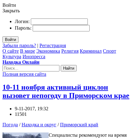
Войти
Закрыть
Логин:
Пароль:
Войти
Забыли пароль?
|
Регистрация
О сайте
В мире
Экономика
Религия
Криминал
Спорт
Культура
Инопресса
Находка Онлайн
Найти
Полная версия сайта
10-11 ноября активный циклон
вызовет непогоду в Приморском крае
9-11-2017, 19:32
11501
Погода
/
Находка и округ
/
Приморский край
Специалисты рекомендуют на время