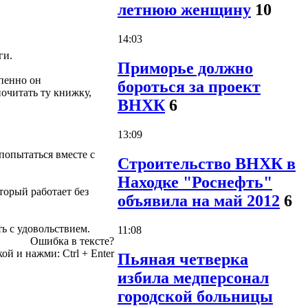
летнюю женщину
10
14:03
ги.
Приморье должно
пенно он
бороться за проект
почитать ту книжку,
ВНХК
6
13:09
попытаться вместе с
Строительство ВНХК в
Находке "Роснефть"
торый работает без
объявила на май 2012
6
ь с удовольствием.
11:08
Ошибка в тексте?
кой и нажми:
Ctrl
+
Enter
Пьяная четверка
избила медперсонал
городской больницы