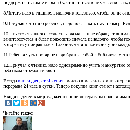
поддерживать такие игры и будет пытаться в них участвовать,
8.
Читать надо в тишине, выключив телевизор, чтобы он не отв
9.
Приучая к чтению ребенка, надо показывать ему пример. Если
10.
Ничего страшного, если сначала малыш не обращает вниман
заинтересуется и будет подходить сначала ненадолго, чтобы по
которая ему понравилась. Главное, читать понемногу, но кажд
11.
Ребенка чуть постарше надо брать с собой в библиотеку, чт
12.
Приучая к чтению, надо одновременно учить и аккуратно от
ребенком отремонтировать.
Всегда
книги для детей купить
можно в магазинах книготоргово
перерыва 24 часа в сутки. Теперь покупка книг станет насто
Вводить детей в мир художественной литературы надо внимател
Читайте также: