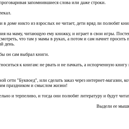
 проговаривая запомнившиеся слова или даже строки.
лекал.
 в доме никто из взрослых не читает, дети вряд ли полюбят кни
ия на маму, читающую ему книжку, и играет в свои игры. Посте
смотреть, что там у мамы в руках, а потом и сам начнет просить 
ый день.
обы он сам выбрал книги.
носиться к книгам: не рвать и не пачкать, а испорченную книгу 
й сети "Буквоед", или сделать заказ через интернет-магазин, ко
ящим праздником и смыслом жизни!
ьно и терпеливо, и тогда они полюбят литературу и будут читат
Выдели ее мыш