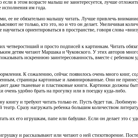
если в этом возрасте малыш не заинтересуется, лучше отложить
 исполнения им года.
ми, ее не обязательно малышу читать. Лучше привлечь внимание
ясняют не только, кто это, но и что он делает. Увеличивая коли
научиться ориентироваться в пространстве, говоря слова «внизу
их четверостиший и просто подписей к картинкам. Читать обяза
ьким детям читают Маршака и Чуковского. У этих авторов мног
показывать искреннюю заинтересованность, вместе с ребенком 
ормления. К сожалению, сейчас появилось очень много книг, с
твенным, страницы картонные и ламинированные. Они не принес
продают даже тканевые и пластиковые книги. Картинки должны бы
 очень удобно брать на прогулку или в поездку куда-либо.
у книгу и требуют читать только ее. Пусть будет так. Любимую
 театр. Сразу нагружать ребенка большим количеством литерату
ть их его игрушкам, папе или бабушке. Если он делает это с уд
т игрушку и рассказывают или читают о ней стихотворение. Пос