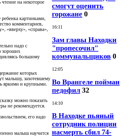
 чтение на некоторое
смогут оценить
горожане
0
 ребенка картинками,
чество комментариев,
16:11
», «вверху», «справа»,
Зам главы Находки
тельно надо с
"пропесочил"
о хороших
коммунальщиков
0
удивляясь большому
12:05
одержание которых
ут малышу, захотевшему
Во Врангеле пойман
ть яркими и крупными.
педофил
32
 сказку можно показать
14:10
ры не рекомендуется.
В Находке пьяный
овольствием, его надо
сотрудник полиции
насмерть сбил 74-
тепенно малыш научится