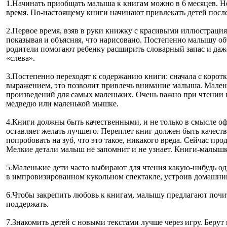
1.
Начинать приобщать малыша к книгам можно в 6 месяцев. Но 
время. По-настоящему книги начинают привлекать детей после
2.
Первое время, взяв в руки книжку с красивыми иллюстрация
показывая и объясняя, что нарисовано. Постепенно малышу объ
родители помогают ребенку расширить словарный запас и даже 
«слева».
3.
Постепенно переходят к содержанию книги: сначала с коротк
выражением, это позволит привлечь внимание малыша. Мален
произведений для самых маленьких. Очень важно при чтении 
медведю или маленькой мышке.
4.
Книги должны быть качественными, и не только в смысле оф
оставляет желать лучшего. Переплет книг должен быть качес
попробовать на зуб, что это такое, никакого вреда. Сейчас 
Мелкие детали малыш не запомнит и не узнает. Книги-малышки
5.
Маленькие дети часто выбирают для чтения какую-нибудь одн
в импровизированном кукольном спектакле, устроив домашний
6.
Чтобы закрепить любовь к книгам, малышу предлагают почита
поддержать.
7.
Знакомить детей с новыми текстами лучше через игру. Беру