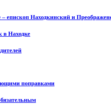
е – епископ Находкинский и Преображен
к в Находке
дителей
чающими поправками
обязательным