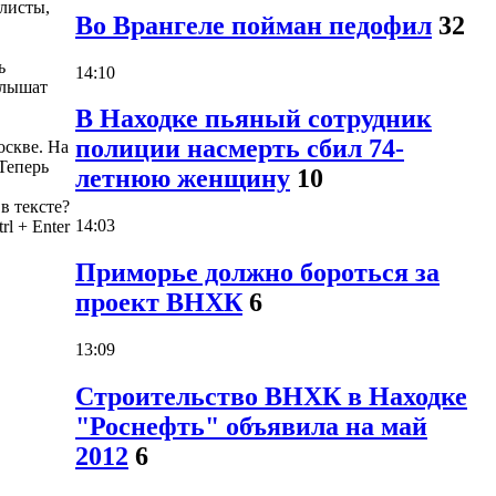
алисты,
Во Врангеле пойман педофил
32
ь
14:10
слышат
В Находке пьяный сотрудник
полиции насмерть сбил 74-
скве. На
Теперь
летнюю женщину
10
в тексте?
14:03
rl
+
Enter
Приморье должно бороться за
проект ВНХК
6
13:09
Строительство ВНХК в Находке
"Роснефть" объявила на май
2012
6