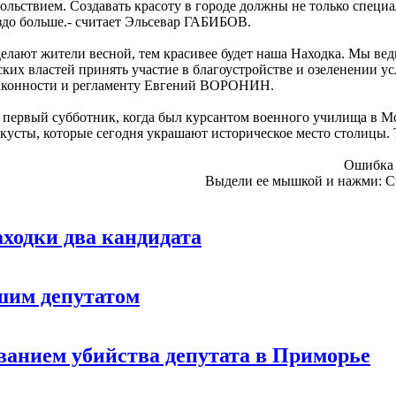
ольствием. Создавать красоту в городе должны не только специ
аздо больше.- считает Эльсевар ГАБИБОВ.
делают жители весной, тем красивее будет наша Находка. Мы вед
дских властей принять участие в благоустройстве и озеленении у
 законности и регламенту Евгений ВОРОНИН.
ервый субботник, когда был курсантом военного училища в Мо
кусты, которые сегодня украшают историческое место столицы. 
Ошибка 
Выдели ее мышкой и нажми:
Ct
ходки два кандидата
шим депутатом
ованием убийства депутата в Приморье