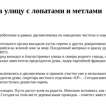
 улицу с лопатами и метлами
убботнике в рамках двухмесячника по наведению чистоты и пор
вительного органа высадили кусты сирени и других декоративны
шийся на зеленой зоне за зиму. Посадочный материал и краску 
 НГО.
народ выходил и благоустраивал улицы и скверы родного города, 
 сказал заместитель председателя думы, лидер партийной фракц
включились в двухмесячник и приняли участие уже в нескольки
ателя думы, секретарь местного отделения «ЕР». - Сегодня вмес
распустилась душистая сирень.
оголюдно. Пусть растут всем на радость. Невольно вспомнил, как
 Сегодня на этом месте деревья выше проводов. - отметил замест