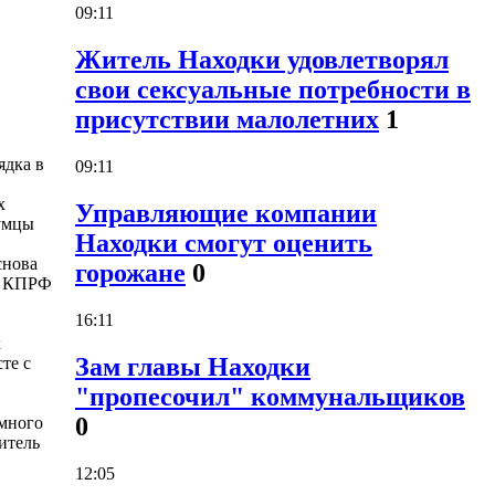
09:11
Житель Находки удовлетворял
свои сексуальные потребности в
присутствии малолетних
1
ядка в
09:11
х
Управляющие компании
думцы
Находки смогут оценить
снова
горожане
0
ии КПРФ
16:11
х
Зам главы Находки
те с
"пропесочил" коммунальщиков
0
 много
итель
12:05