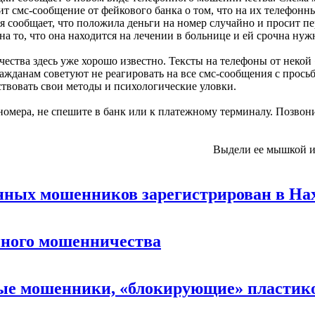
ит смс-сообщение от фейкового банка о том, что на их телефонн
ая сообщает, что положила деньги на номер случайно и просит п
а то, что она находится на лечении в больнице и ей срочна нужн
ества здесь уже хорошо известно. Тексты на телефоны от неко
ажданам советуют не реагировать на все смс-сообщения с прось
твовать свои методы и психологические уловки.
 номера, не спешите в банк или к платежному терминалу. Позвон
Выдели ее мышкой 
нных мошенников зарегистрирован в На
нного мошенничества
ные мошенники, «блокирующие» пластик