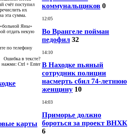
коммунальщиков
0
ый счёт поступил
еречислить их
а эта сумма.
12:05
й «больной Яны»
Во Врангеле пойман
бой отдать некую
педофил
32
ите по телефону
14:10
Ошибка в тексте?
В Находке пьяный
и нажми:
Ctrl
+
Enter
сотрудник полиции
насмерть сбил 74-летнюю
ходке
женщину
10
14:03
Приморье должно
бороться за проект ВНХК
овые карты
6