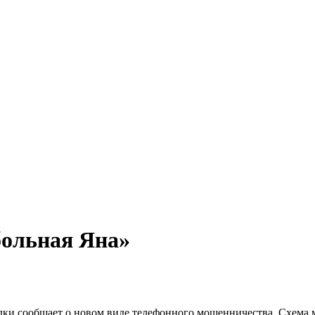
больная Яна»
ки сообщает о новом виде телефонного мошенничества. Схема