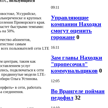
в МТС, пользующихся
09:11
востоке, Уссурийске,
Управляющие
альнереченске и крупных
аселения Приморского края.
компании Находки
 растет быстрыми темпами:
смогут оценить
ь на 50%.
горожане
0
чество абонентов,
татистике самым
16:11
 всех пользователей сети LTE
Зам главы Находки
м центрам, таким как
"пропесочил"
оставлением услуг
коммунальщиков
0
лись, подключаться к сети
на продвинутые модели LTE-
Сибири Ольга Устинова.
12:05
ерфить» в сети, работать
Во Врангеле пойман
ва соединения.
педофил
32
14:10