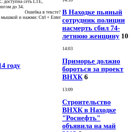
С доступна сеть LTE,
нгом до 34.
В Находке пьяный
Ошибка в тексте?
е мышкой и нажми:
Ctrl
+
Enter
сотрудник полиции
насмерть сбил 74-
летнюю женщину
10
14:03
Приморье должно
4 году
бороться за проект
ВНХК
6
13:09
Строительство
ВНХК в Находке
"Роснефть"
объявила на май