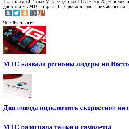
По итогам 2014 года МТС запустила LTE-сети в 76 регионах с
достигло 76. МТС открыла LTE-роуминг для своих абонентов в
Читайте также:
МТС назвала регионы лидеры на Восток
Два повода подключить скоростной и
МТС разогнала танки и самолеты