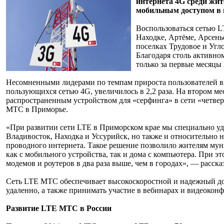
интернета 4G среди жит
мобильным доступом в ин
Воспользоваться сетью L
Находке, Артёме, Арсень
поселках Трудовое и Угл
Благодаря столь активно
только за первые месяцы
Несомненными лидерами по темпам прироста пользователей вы
пользующихся сетью 4G, увеличилось в 2,2 раза. На втором ме
распространенным устройством для «серфинга» в сети «четвер
МТС в Приморье.
«При развитии сети LTE в Приморском крае мы специально уд
Владивосток, Находка и Уссурийск, но также и относительно 
проводного интернета. Такое решение позволило жителям муни
как с мобильного устройства, так и дома с компьютера. При 
модемов и роутеров в два раза выше, чем в городах», — расс
Сеть LTE МТС обеспечивает высокоскоростной и надежный дост
удаленно, а также принимать участие в вебинарах и видеоконф
Развитие LTE МТС в России