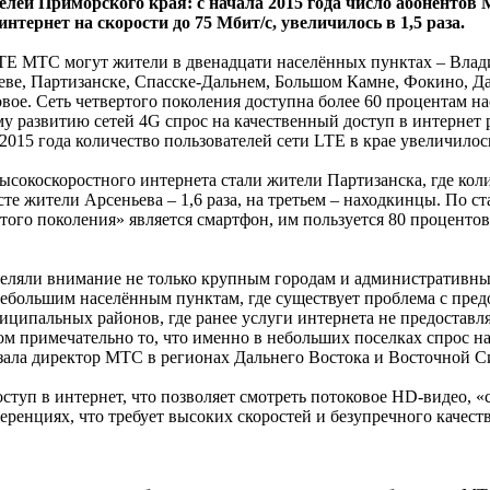
елей Приморского края: с начала 2015 года число абоненто
тернет на скорости до 75 Мбит/с, увеличилось в 1,5 раза.
TE МТС могут жители в двенадцати населённых пунктах – Влади
еве, Партизанске, Спасске-Дальнем, Большом Камне, Фокино, Д
овое. Сеть четвертого поколения доступна более 60 процентам н
му развитию сетей 4G спрос на качественный доступ в интернет
 2015 года количество пользователей сети LTE в крае увеличилос
сокоскоростного интернета стали жители Партизанска, где коли
сте жители Арсеньева – 1,6 раза, на третьем – находкинцы. По с
того поколения» является смартфон, им пользуется 80 процентов
еляли внимание не только крупным городам и административны
небольшим населённым пунктам, где существует проблема с пред
ципальных районов, где ранее услуги интернета не предоставля
этом примечательно то, что именно в небольших поселках спрос 
казала директор МТС в регионах Дальнего Востока и Восточной 
уп в интернет, что позволяет смотреть потоковое HD-видео, «с
еренциях, что требует высоких скоростей и безупречного качест