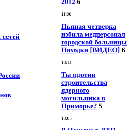
2012
6
11:08
Пьяная четверка
избила медперсонал
 сетей
городской больницы
Находки [ВИДЕО]
6
13:11
Ты против
России
строительства
ядерного
онов
могильника в
Приморье?
5
13:05