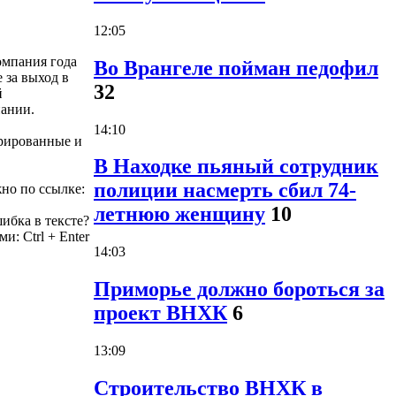
12:05
омпания года
Во Врангеле пойман педофил
 за выход в
32
й
пании.
14:10
рированные и
В Находке пьяный сотрудник
полиции насмерть сбил 74-
но по ссылке:
летнюю женщину
10
ибка в тексте?
жми:
Ctrl
+
Enter
14:03
Приморье должно бороться за
проект ВНХК
6
13:09
Строительство ВНХК в