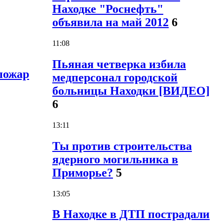
Находке "Роснефть"
объявила на май 2012
6
11:08
Пьяная четверка избила
пожар
медперсонал городской
больницы Находки [ВИДЕО]
6
13:11
Ты против строительства
ядерного могильника в
Приморье?
5
13:05
В Находке в ДТП пострадали