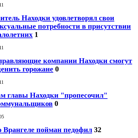
11
итель Находки удовлетворял свои
ексуальные потребности в присутствии
алолетних
1
11
правляющие компании Находки смогут
ценить горожане
0
11
ам главы Находки "пропесочил"
оммунальщиков
0
05
о Врангеле пойман педофил
32