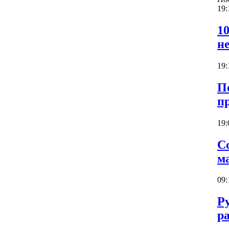
19:
1
н
19:
П
п
19:
С
м
09:
Р
р