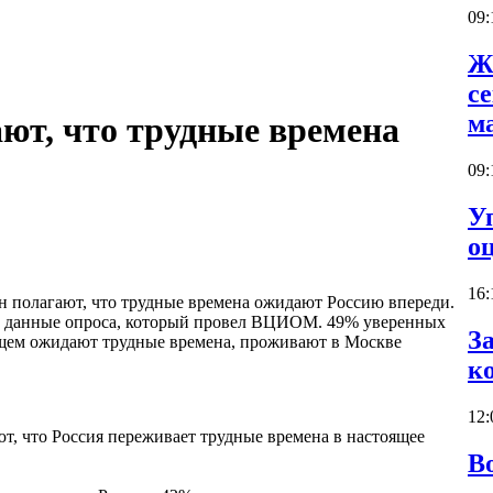
09:
Ж
с
м
т, что трудные времена
09:
У
о
16:
ян полагают, что трудные времена ожидают Россию впереди.
т данные опроса, который провел ВЦИОМ. 49% уверенных
З
ущем ожидают трудные времена, проживают в Москве
к
12:
т, что Россия переживает трудные времена в настоящее
В