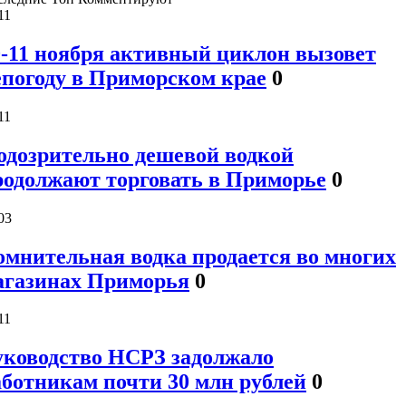
11
0-11 ноября активный циклон вызовет
епогоду в Приморском крае
0
11
одозрительно дешевой водкой
родолжают торговать в Приморье
0
03
омнительная водка продается во многих
агазинах Приморья
0
11
уководство НСРЗ задолжало
аботникам почти 30 млн рублей
0