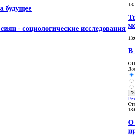
13:
а будущее
Т
м
ссиян - социологические исследования
13:
В
ОП
До
Го
Рез
Ст
18:
О
п