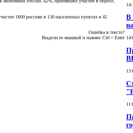
я экономики России. 42%, принявших участие в опросе,
14:
В
участие 1600 россиян в 130 населенных пунктах в 42
н
Ошибка в тексте?
Выдели ее мышкой и нажми:
Ctrl
+
Enter
14:
П
В
13:
С
"
11:
П
г