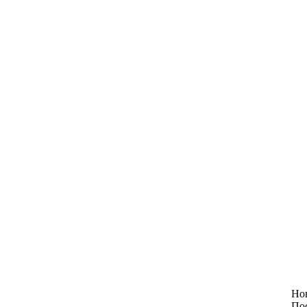
Но
По