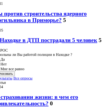
11
ы против строительства ядерного
огильника в Приморье?
5
05
 Находке в ДТП пострадали 5 человек
5
РОС
вольны ли Вы работой полиции в Находке ?
Да
Нет
Мне все равно
лосовать
ультаты
Все опросы
атьи
04
 страховании жизни: в чем его
ривлекательность?
0