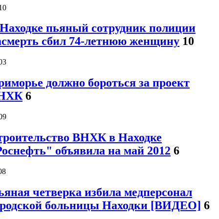
10
 Находке пьяный сотрудник полиции
асмерть сбил 74-летнюю женщину
10
03
риморье должно бороться за проект
НХК
6
09
троительство ВНХК в Находке
Роснефть" объявила на май 2012
6
08
ьяная четверка избила медперсонал
ородской больницы Находки [ВИДЕО]
6