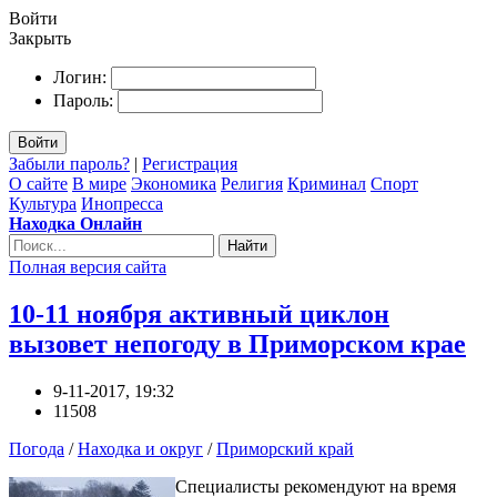
Войти
Закрыть
Логин:
Пароль:
Войти
Забыли пароль?
|
Регистрация
О сайте
В мире
Экономика
Религия
Криминал
Спорт
Культура
Инопресса
Находка Онлайн
Найти
Полная версия сайта
10-11 ноября активный циклон
вызовет непогоду в Приморском крае
9-11-2017, 19:32
11508
Погода
/
Находка и округ
/
Приморский край
Специалисты рекомендуют на время