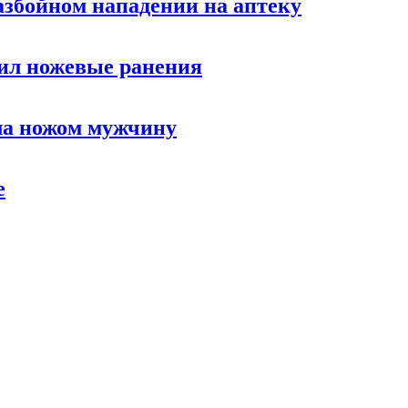
азбойном нападении на аптеку
чил ножевые ранения
ла ножом мужчину
е