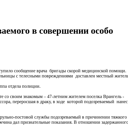
ваемого в совершении особо
тупило сообщение врача бригады скорой медицинской помощи.
больницы с телесными повреждениями доставлен местный житель
уппа отдела полиции.
е со своим знакомым – 47-летним жителем поселка Врангель -
ора, переросшая в драку, в ходе которой подозреваемый нанес
трульно-постовой службы подозреваемый в причинении тяжкого
жчина дал признательные показания. В отношении задержанног