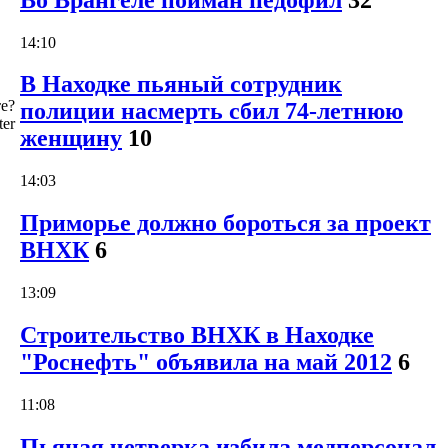
14:10
В Находке пьяный сотрудник
е?
полиции насмерть сбил 74-летнюю
ter
женщину
10
14:03
Приморье должно бороться за проект
ВНХК
6
13:09
Строительство ВНХК в Находке
"Роснефть" объявила на май 2012
6
11:08
Пьяная четверка избила медперсонал