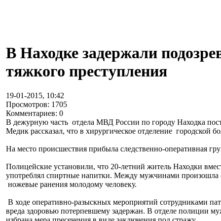
В Находке задержали подозре
тяжкого преступления
19-01-2015, 10:42
Просмотров: 1705
Комментариев: 0
В дежурную часть отдела МВД России по городу Находка пос
Медик рассказал, что в хирургическое отделение городской 
На место происшествия прибыла следственно-оперативная гр
Полицейские установили, что 20-летний житель Находки вмест
употреблял спиртные напитки. Между мужчинами произошла сс
ножевые ранения молодому человеку.
В ходе оперативно-разыскных мероприятий сотрудниками па
вреда здоровью потерпевшему задержан. В отделе полиции му
избрана мера пресечения в виде заключения под стражу.