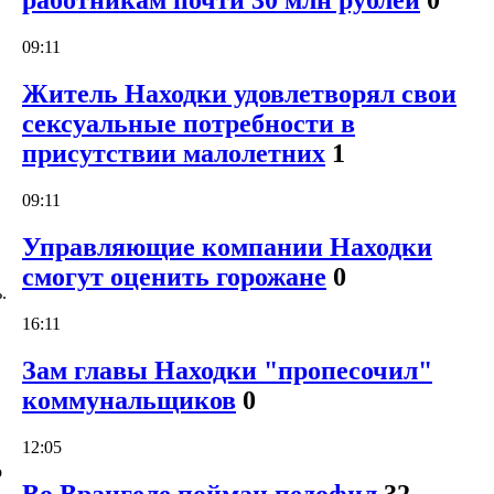
работникам почти 30 млн рублей
0
09:11
Житель Находки удовлетворял свои
сексуальные потребности в
присутствии малолетних
1
09:11
Управляющие компании Находки
смогут оценить горожане
0
.
16:11
Зам главы Находки "пропесочил"
коммунальщиков
0
12:05
о
Во Врангеле пойман педофил
32