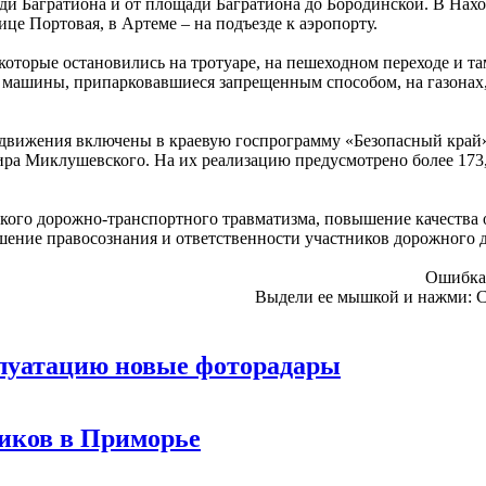
ади Багратиона и от площади Багратиона до Бородинской. В Нах
це Портовая, в Артеме – на подъезде к аэропорту.
торые остановились на тротуаре, на пешеходном переходе и там
машины, припарковавшиеся запрещенным способом, на газонах,
вижения включены в краевую госпрограмму «Безопасный край»
ра Миклушевского. На их реализацию предусмотрено более 173
кого дорожно-транспортного травматизма, повышение качества 
шение правосознания и ответственности участников дорожного
Ошибка 
Выдели ее мышкой и нажми:
C
плуатацию новые фоторадары
иков в Приморье