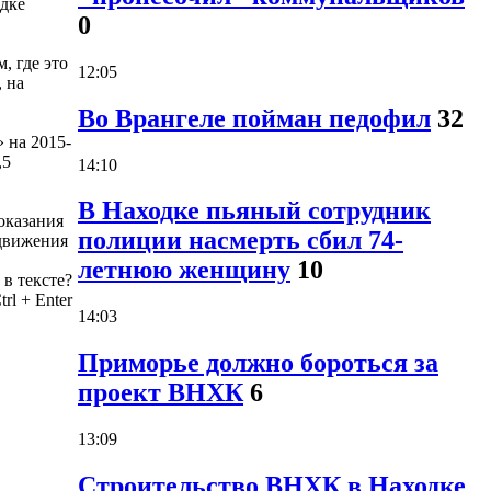
одке
0
, где это
12:05
 на
Во Врангеле пойман педофил
32
 на 2015-
,5
14:10
В Находке пьяный сотрудник
оказания
полиции насмерть сбил 74-
 движения
летнюю женщину
10
в тексте?
trl
+
Enter
14:03
Приморье должно бороться за
проект ВНХК
6
13:09
Строительство ВНХК в Находке