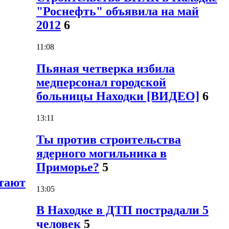
"Роснефть" объявила на май
2012
6
11:08
Пьяная четверка избила
медперсонал городской
больницы Находки [ВИДЕО]
6
13:11
Ты против строительства
ядерного могильника в
Приморье?
5
отают
13:05
В Находке в ДТП пострадали 5
человек
5