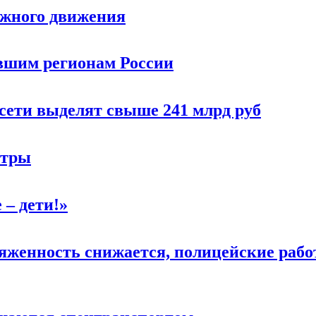
ожного движения
вшим регионам России
сети выделят свыше 241 млрд руб
нтры
 – дети!»
женность снижается, полицейские раб