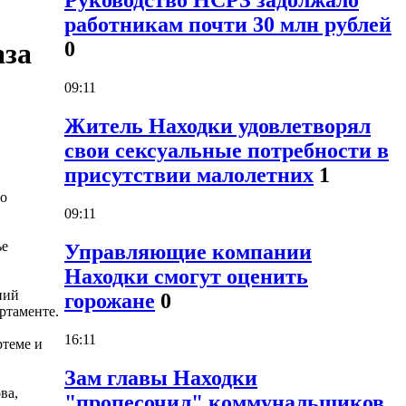
Руководство НСРЗ задолжало
работникам почти 30 млн рублей
0
аза
09:11
Житель Находки удовлетворял
свои сексуальные потребности в
присутствии малолетних
1
 о
09:11
ье
Управляющие компании
Находки смогут оценить
ний
горожане
0
артаменте.
16:11
ртеме и
Зам главы Находки
ва,
"пропесочил" коммунальщиков