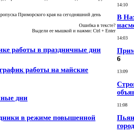
14:10
пропуска Приморского края на сегодняшний день
В На
насм
Ошибка в тексте?
Выдели ее мышкой и нажми:
Ctrl
+
Enter
14:03
ке работы в праздничные дни
Прим
6
график работы на майские
13:09
Стро
объя
чные дни
11:08
Пьян
аздники в режиме повышенной
горо