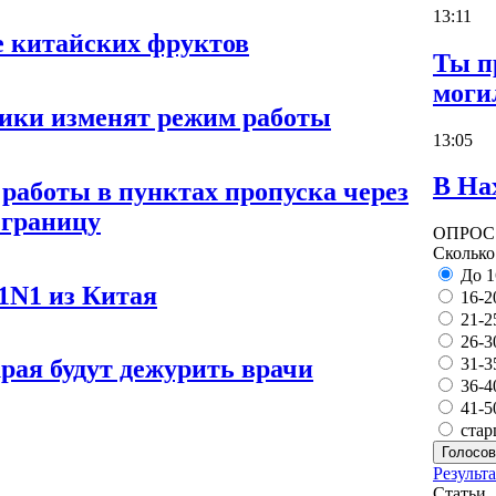
13:11
е китайских фруктов
Ты п
моги
ики изменят режим работы
13:05
В На
к работы в пунктах пропуска через
 границу
ОПРОС
Сколько
До 1
1N1 из Китая
16-2
21-2
26-3
31-3
рая будут дежурить врачи
36-4
41-5
стар
Голосов
Результ
Статьи