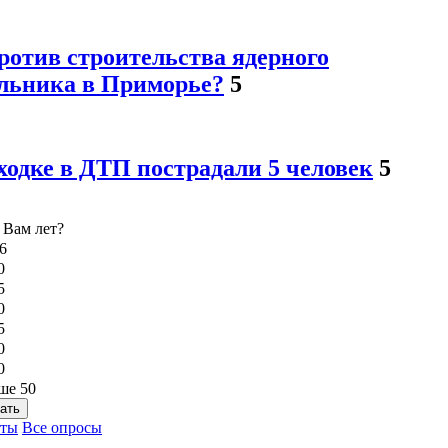
ротив строительства ядерного
льника в Приморье?
5
ходке в ДТП пострадали 5 человек
5
 Вам лет?
6
0
5
0
5
0
0
ше 50
ать
аты
Все опросы