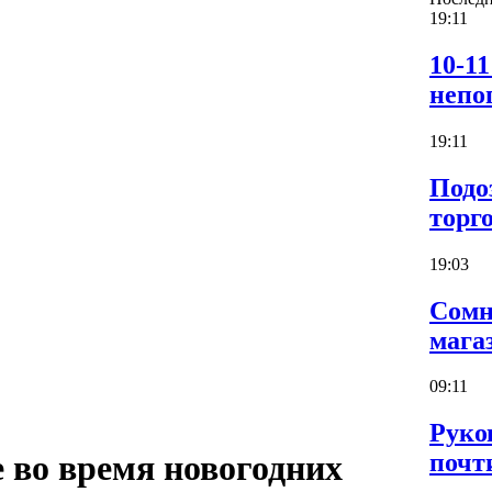
19:11
10-1
непо
19:11
Подо
торг
19:03
Сомн
мага
09:11
Руко
почт
 во время новогодних