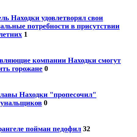
ль Находки удовлетворял свои
уальные потребности в присутствии
летних
1
вляющие компании Находки смогут
ить горожане
0
главы Находки "пропесочил"
унальщиков
0
рангеле пойман педофил
32