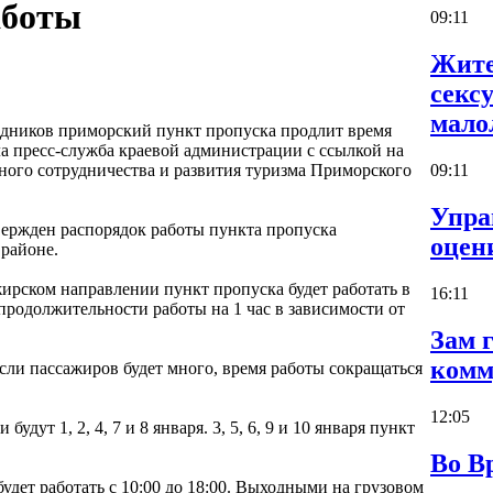
аботы
09:11
Жите
секс
мало
здников приморский пункт пропуска продлит время
а пресс-служба краевой администрации с ссылкой на
ого сотрудничества и развития туризма Приморского
09:11
Упра
ержден распорядок работы пункта пропуска
оцен
районе.
жирском направлении пункт пропуска будет работать в
16:11
продолжительности работы на 1 час в зависимости от
Зам 
комм
если пассажиров будет много, время работы сокращаться
12:05
т 1, 2, 4, 7 и 8 января. 3, 5, 6, 9 и 10 января пункт
Во В
будет работать с 10:00 до 18:00. Выходными на грузовом