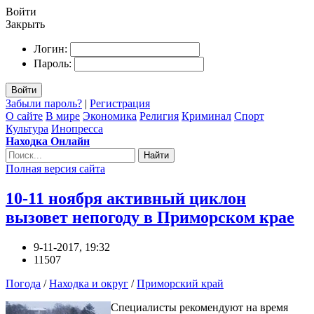
Войти
Закрыть
Логин:
Пароль:
Войти
Забыли пароль?
|
Регистрация
О сайте
В мире
Экономика
Религия
Криминал
Спорт
Культура
Инопресса
Находка Онлайн
Найти
Полная версия сайта
10-11 ноября активный циклон
вызовет непогоду в Приморском крае
9-11-2017, 19:32
11507
Погода
/
Находка и округ
/
Приморский край
Специалисты рекомендуют на время