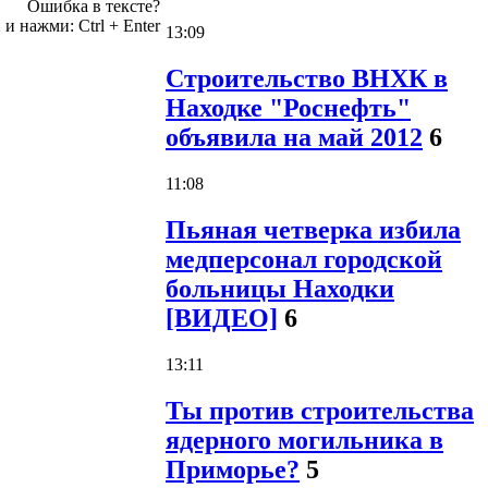
Ошибка в тексте?
 и нажми:
Ctrl
+
Enter
13:09
Строительство ВНХК в
Находке "Роснефть"
объявила на май 2012
6
11:08
Пьяная четверка избила
медперсонал городской
больницы Находки
[ВИДЕО]
6
13:11
Ты против строительства
ядерного могильника в
Приморье?
5