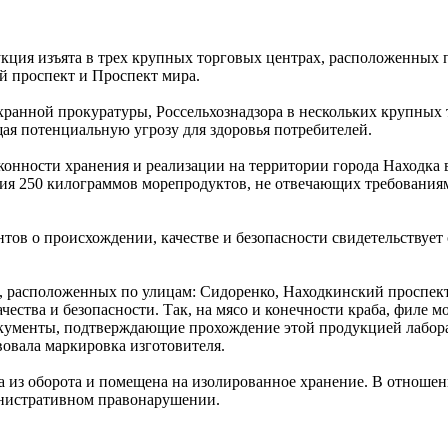
кция изъята в трех крупных торговых центрах, расположенных 
й проспект и Проспект мира.
анной прокуратуры, Россельхознадзора в нескольких крупных 
ая потенциальную угрозу для здоровья потребителей.
конности хранения и реализации на территории города Находка
я 250 килограммов морепродуктов, не отвечающих требованиям
ов о происхождении, качестве и безопасности свидетельствует
х, расположенных по улицам: Сидоренко, Находкинский проспект
ества и безопасности. Так, на мясо и конечности краба, филе м
окументы, подтверждающие прохождение этой продукцией лабо
вовала маркировка изготовителя.
а из оборота и помещена на изолированное хранение. В отношен
нистративном правонарушении.