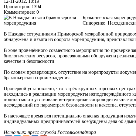
12-11-2012, 10:19
Просмотров: 1394
Комментариев: 0
Браконьерская морепроду
Сидоренко, Находкински
В Находке сотрудниками Приморской межрайонной природоохр
обнаружена и изъята из оборота морепродукция, представляющ
В ходе проведённого совместного мероприятия по проверке за
биологических ресурсов, проверяющими обнаружена реализаци
качестве и безопасности.
По словам проверяющих, отсутствие на морепродукты документ
браконьерского происхождения.
Проверкой установлено, что в трёх крупных торговых центра
находились в реализации морепродукты неподтверждённого кач
полностью отсутствовали ветеринарные сопроводительные д
исследований по параметрам безопасности и качества, отсутст
В настоящее время вся потенциально опасная продукция изъят
индивидуальных предпринимателей возбуждены дела об адми
Источник: пресс-служба Россельхознадзора