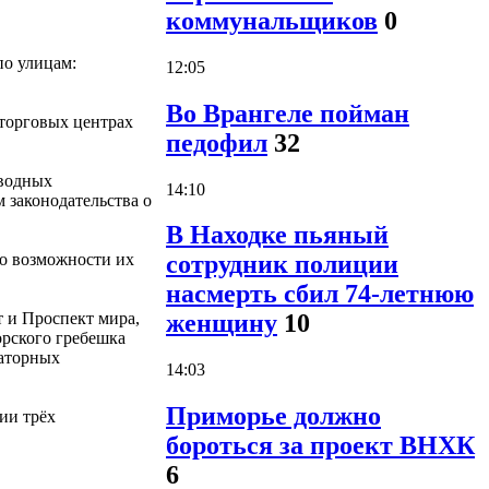
коммунальщиков
0
по улицам:
12:05
Во Врангеле пойман
торговых центрах
педофил
32
 водных
14:10
 законодательства о
В Находке пьяный
 о возможности их
сотрудник полиции
насмерть сбил 74-летнюю
 и Проспект мира,
женщину
10
орского гребешка
раторных
14:03
Приморье должно
ии трёх
бороться за проект ВНХК
6