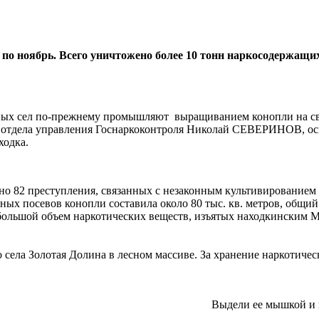
по ноябрь. Всего уничтожено более 10 тонн наркосодержащи
стных сел по-прежнему промышляют выращиванием конопли на с
го отдела управления Госнаркоконтроля Николай СЕВЕРИНОВ, о
ходка.
ано 82 преступления, связанных с незаконным культивирование
ых посевов конопли составила около 80 тыс. кв. метров, общий
 большой объем наркотических веществ, изъятых находкинским 
о села Золотая Долина в лесном массиве. За хранение наркотиче
Выдели ее мышкой и