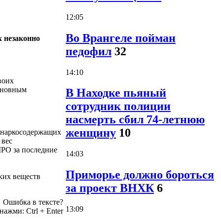
12:05
Во Врангеле пойман
х незаконно
педофил
32
14:10
воих
сновным
В Находке пьяный
сотрудник полиции
насмерть сбил 74-летнюю
женщину
10
м наркосодержащих
 вес
МРО за последние
14:03
Приморье должно бороться
ских веществ
за проект ВНХК
6
Ошибка в тексте?
13:09
 нажми:
Ctrl
+
Enter