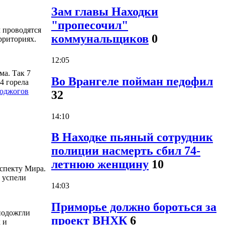
Зам главы Находки
"пропесочил"
 проводятся
коммунальщиков
0
рриториях.
12:05
ма. Так 7
Во Врангеле пойман педофил
34 горела
поджогов
32
14:10
В Находке пьяный сотрудник
полиции насмерть сбил 74-
летнюю женщину
10
оспекту Мира.
 успели
14:03
Приморье должно бороться за
подожгли
проект ВНХК
6
 и