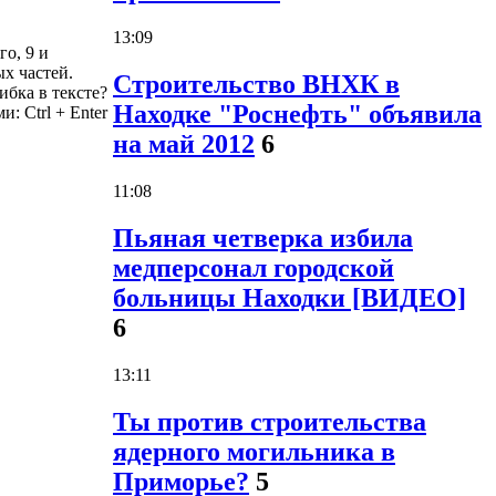
13:09
го, 9 и
х частей.
Строительство ВНХК в
бка в тексте?
Находке "Роснефть" объявила
ми:
Ctrl
+
Enter
на май 2012
6
11:08
Пьяная четверка избила
медперсонал городской
больницы Находки [ВИДЕО]
6
13:11
Ты против строительства
ядерного могильника в
Приморье?
5