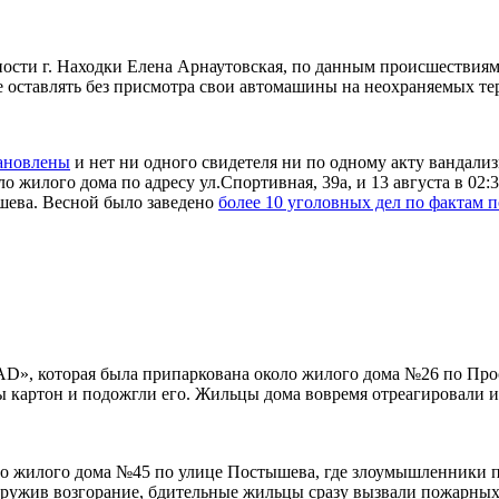
ности г. Находки Елена Арнаутовская, по данным происшествиям
е оставлять без присмотра свои автомашины на неохраняемых те
тановлены
и нет ни одного свидетеля ни по одному акту вандализ
ло жилого дома по адресу ул.Спортивная, 39а, и 13 августа в 02:
шева. Весной было заведено
более 10 уголовных дел по фактам 
n AD», которая была припаркована около жилого дома №26 по Пр
 картон и подожгли его. Жильцы дома вовремя отреагировали и
ло жилого дома №45 по улице Постышева, где злоумышленники 
аружив возгорание, бдительные жильцы сразу вызвали пожарных