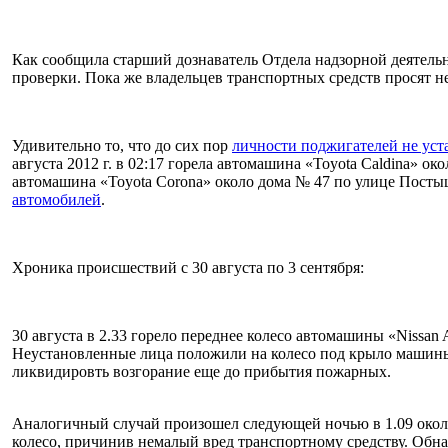
Как сообщила старший дознаватель Отдела надзорной деятель
проверки. Пока же владельцев транспортных средств просят н
Удивительно то, что до сих пор
личности поджигателей не ус
августа 2012 г. в 02:17 горела автомашина «Toyota Caldina» око
автомашина «Toyota Corona» около дома № 47 по улице Посты
автомобилей
.
Хроника происшествий с 30 августа по 3 сентября:
30 августа в 2.33 горело переднее колесо автомашины «Nissa
Неустановленные лица положили на колесо под крыло машины
ликвидировть возгорание еще до прибытия пожарных.
Аналогичный случай произошел следующей ночью в 1.09 око
колесо, причинив немалый вред транспортному средству. Обн