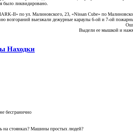
мя было ликвидировано.
MARK-II» по ул. Малиновского, 23, «Nissan Cube» по Малиновско
цию возгораний выезжали дежурные караулы 6-ой и 7-ой пожарны
Оши
Выдели ее мышкой и наж
цы Находки
 не бесгранично
ечь на стоянках? Машины простых людей?