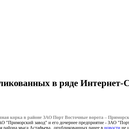
бликованных в ряде Интернет
яная корка в районе ЗАО Порт Восточные ворота – Приморс
АО "Приморский завод" и его дочернее предприятие - ЗАО "Пор
ям района мыса Астафьева, опубликованных ранее в
новости
не 