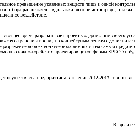
тельное превышение указанных веществ лишь в одной контрольн
очки отбора расположены вдоль оживленной автострады, а такж
ышленное воздействие.
астоящее время разрабатывает проект модернизации своего уго
 также его транспортировку по конвейерным лентам с дополнит
е разряжение во всех конвейерных линиях и тем самым предотв
помощью южно-корейских проектировщиков фирмы SPECO и будет
ет осуществлена предприятием в течение 2012-2013 гг. и позво
Выдели е