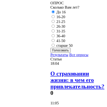
ОПРОС
Сколько Вам лет?
До 16
16-20
21-25
26-30
31-35
36-40
41-50
старше 50
Голосовать
Результаты
Все опросы
Статьи
18:04
О страховании
жизни: в чем его
привлекательность?
0
11:05