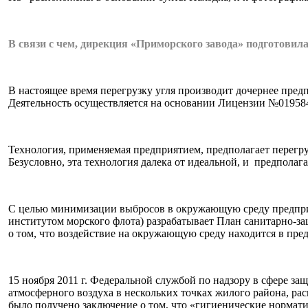
В связи с чем, дирекция «Приморского завода» подготовил
В настоящее время перегрузку угля производит дочернее пре
Деятельность осуществляется на основании Лицензии №019584 
Технология, применяемая предприятием, предполагает перегр
Безусловно, эта технология далека от идеальной, и предполаг
С целью минимизации выбросов в окружающую среду предпр
институтом морского флота) разрабатывает План санитарно-з
о том, что воздействие на окружающую среду находится в пре
15 ноября 2011 г. Федеральной службой по надзору в сфере з
атмосферного воздуха в нескольких точках жилого района, р
было получено заключение о том, что «гигиенические норма