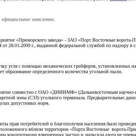
а официальное заявление.
дприятие «Приморского завода» - ЗАО «Порт Восточные ворота-П
от 28.01.2009 г., выданной федеральной службой по надзору в 
узку угля с помощью механических грейферов, установленных н
ает образование определенного количества угольной пыли.
иятие совместно с ОАО «ДНИИМФ» (Дальневосточным научно-
ащитной зоны (СЗЗ) угольного терминала. Предварительные данн
делах допустимых норм.
ащиты прав потребителей и благополучия населения было провед
асположенного вблизи территории «Порта Восточные ворота-Прим
тивы концентрации взвешенных частиц и диоксида азота не пре