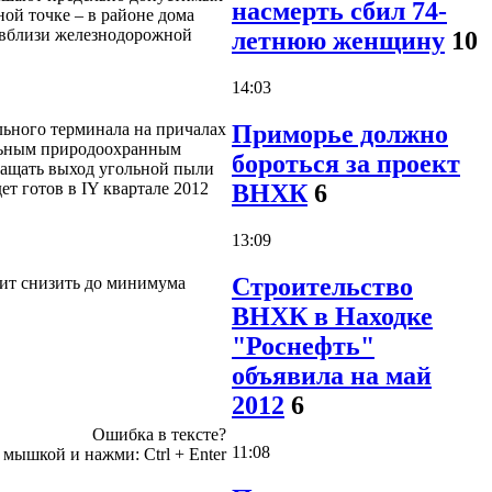
насмерть сбил 74-
ой точке – в районе дома
е вблизи железнодорожной
летнюю женщину
10
14:03
льного терминала на причалах
Приморье должно
ельным природоохранным
бороться за проект
ращать выход угольной пыли
 готов в IY квартале 2012
ВНХК
6
13:09
Строительство
лит снизить до минимума
ВНХК в Находке
"Роснефть"
объявила на май
2012
6
Ошибка в тексте?
11:08
е мышкой и нажми:
Ctrl
+
Enter