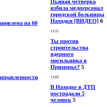
Пьяная четверка
избила медперсонал
городской больницы
Находки [ВИДЕО]
6
ановлена на 60
13:11
Ты против
строительства
ядерного
могильника в
Приморье?
5
направленности
13:05
В Находке в ДТП
пострадали 5
человек
5