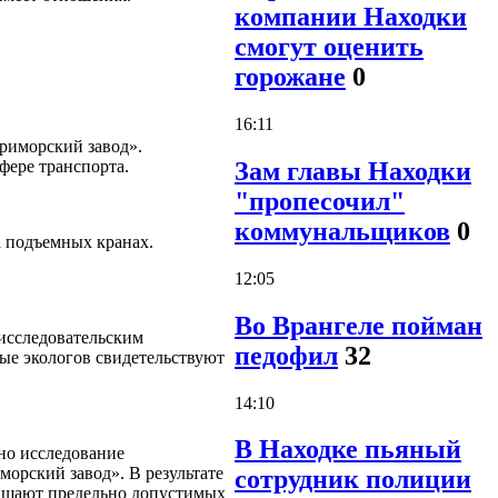
компании Находки
смогут оценить
горожане
0
16:11
риморский завод».
Зам главы Находки
сфере транспорта.
"пропесочил"
коммунальщиков
0
а подъемных кранах.
12:05
Во Врангеле пойман
исследовательским
педофил
32
ые экологов свидетельствуют
14:10
В Находке пьяный
ено исследование
орский завод». В результате
сотрудник полиции
вышают предельно допустимых