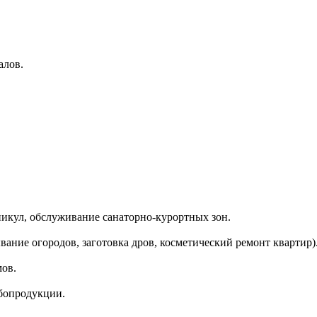
алов.
никул, обслуживание санаторно-курортных зон.
ание огородов, заготовка дров, косметический ремонт квартир)
мов.
бопродукции.