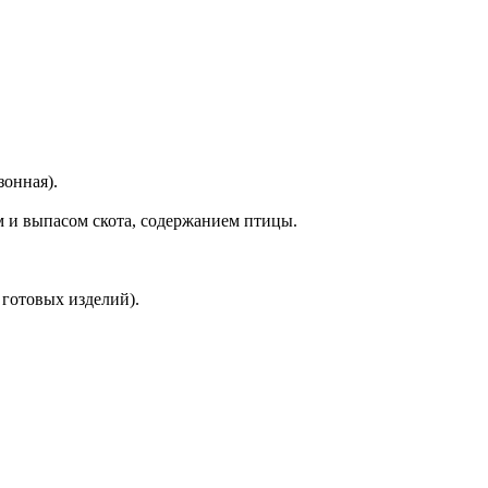
зонная).
м и выпасом скота, содержанием птицы.
 готовых изделий).