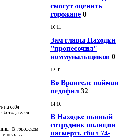
смогут оценить
горожане
0
16:11
Зам главы Находки
"пропесочил"
коммунальщиков
0
12:05
Во Врангеле пойман
педофил
32
14:10
ь на себя
работодателей
В Находке пьяный
сотрудник полиции
аины. В городском
насмерть сбил 74-
ы и школы.