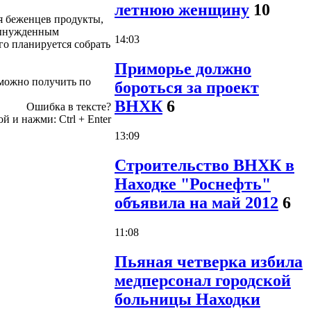
летнюю женщину
10
я беженцев продукты,
 вынужденным
14:03
го планируется собрать
Приморье должно
можно получить по
бороться за проект
ВНХК
6
Ошибка в тексте?
ой и нажми:
Ctrl
+
Enter
13:09
Строительство ВНХК в
Находке "Роснефть"
объявила на май 2012
6
11:08
Пьяная четверка избила
медперсонал городской
больницы Находки