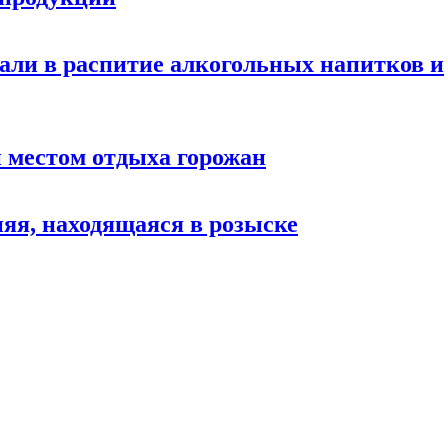
али в распитие алкогольных напитков и
 местом отдыха горожан
яя, находящаяся в розыске