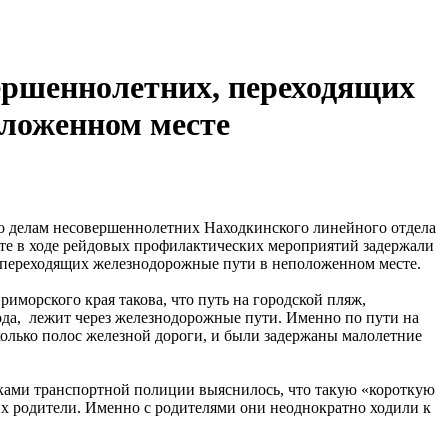
ершеннолетних, переходящих
оложенном месте
о делам несовершеннолетних Находкинского линейного отдела
те в ходе рейдовых профилактических мероприятий задержали
 переходящих железнодорожные пути в неположенном месте.
иморского края такова, что путь на городской пляж,
ода, лежит через железнодорожные пути. Именно по пути на
олько полос железной дороги, и были задержаны малолетние
ками транспортной полиции выяснилось, что такую «короткую
их родители. Именно с родителями они неоднократно ходили к