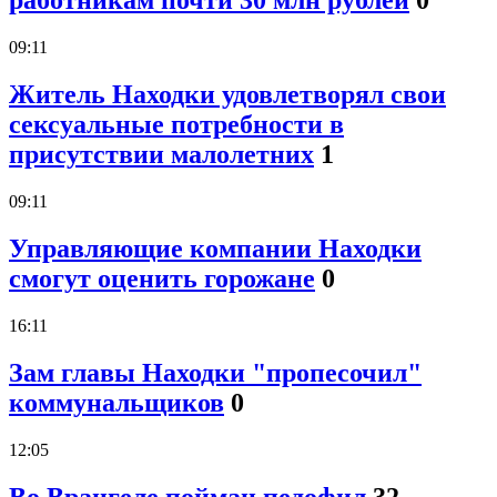
работникам почти 30 млн рублей
0
09:11
Житель Находки удовлетворял свои
сексуальные потребности в
присутствии малолетних
1
09:11
Управляющие компании Находки
смогут оценить горожане
0
16:11
Зам главы Находки "пропесочил"
коммунальщиков
0
12:05
Во Врангеле пойман педофил
32