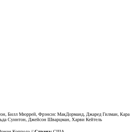
тон, Билл Мюррей, Фрэнсис МакДорманд, Джаред Гилман, Кара
льда Суинтон, Джейсон Шварцман, Харви Кейтель
Роман Коппола //
Страна:
США