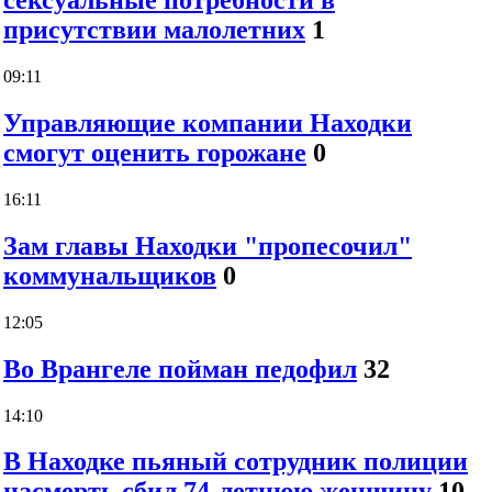
сексуальные потребности в
присутствии малолетних
1
09:11
Управляющие компании Находки
смогут оценить горожане
0
16:11
Зам главы Находки "пропесочил"
коммунальщиков
0
12:05
Во Врангеле пойман педофил
32
14:10
В Находке пьяный сотрудник полиции
насмерть сбил 74-летнюю женщину
10