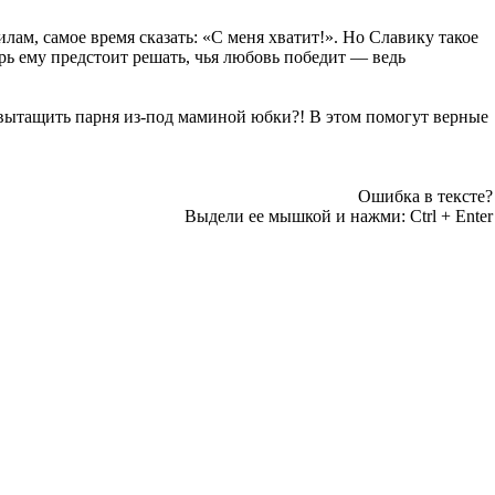
лам, самое время сказать: «С меня хватит!». Но Славику такое
ерь ему предстоит решать, чья любовь победит — ведь
 вытащить парня из-под маминой юбки?! В этом помогут верные
Ошибка в тексте?
Выдели ее мышкой и нажми:
Ctrl
+
Enter