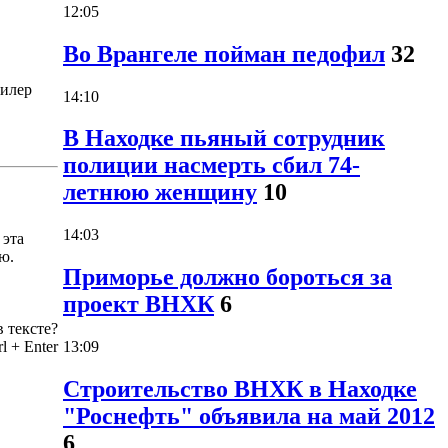
12:05
Во Врангеле пойман педофил
32
Вилер
14:10
В Находке пьяный сотрудник
полиции насмерть сбил 74-
летнюю женщину
10
14:03
 эта
ю.
Приморье должно бороться за
проект ВНХК
6
 тексте?
rl
+
Enter
13:09
Строительство ВНХК в Находке
"Роснефть" объявила на май 2012
6