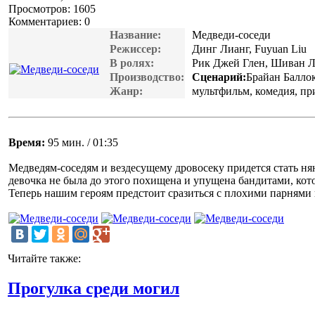
Просмотров: 1605
Комментариев: 0
Название:
Медведи-соседи
Режиссер:
Динг Лианг, Fuyuan Liu
В ролях:
Рик Джей Глен, Шиван Л
Производство:
Сценарий:
Брайан Баллок,
Жанр:
мультфильм, комедия, п
Время:
95 мин. / 01:35
Медведям-соседям и вездесущему дровосеку придется стать нян
девочка не была до этого похищена и упущена бандитами, кот
Теперь нашим героям предстоит сразиться с плохими парнями
Читайте также:
Прогулка среди могил