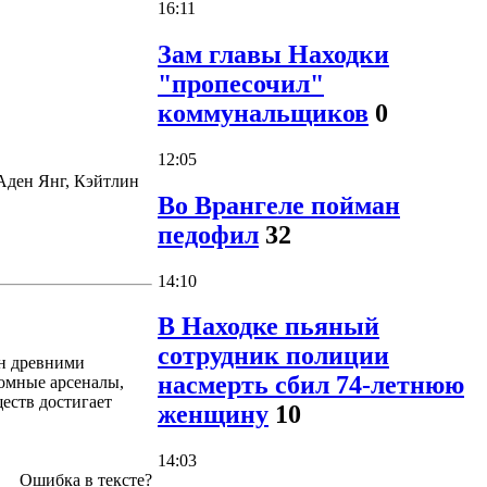
16:11
Зам главы Находки
"пропесочил"
коммунальщиков
0
12:05
Аден Янг, Кэйтлин
Во Врангеле пойман
педофил
32
14:10
В Находке пьяный
сотрудник полиции
ен древними
насмерть сбил 74-летнюю
омные арсеналы,
еств достигает
женщину
10
14:03
Ошибка в тексте?