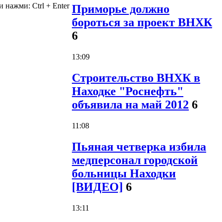
и нажми:
Ctrl
+
Enter
Приморье должно
бороться за проект ВНХК
6
13:09
Строительство ВНХК в
Находке "Роснефть"
объявила на май 2012
6
11:08
Пьяная четверка избила
медперсонал городской
больницы Находки
[ВИДЕО]
6
13:11