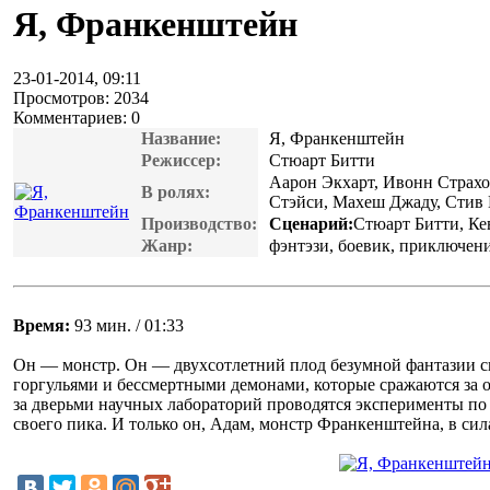
Я, Франкенштейн
23-01-2014, 09:11
Просмотров: 2034
Комментариев: 0
Название:
Я, Франкенштейн
Режиссер:
Стюарт Битти
Аарон Экхарт, Ивонн Страхо
В ролях:
Стэйси, Махеш Джаду, Стив
Производство:
Сценарий:
Стюарт Битти, Ке
Жанр:
фэнтэзи, боевик, приключен
Время:
93 мин. / 01:33
Он — монстр. Он — двухсотлетний плод безумной фантазии сво
горгульями и бессмертными демонами, которые сражаются за 
за дверьми научных лабораторий проводятся эксперименты п
своего пика. И только он, Адам, монстр Франкенштейна, в сила