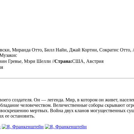
вски, Миранда Отто, Билл Найи, Джай Кортни, Сократис Отто, 
 Музакис
вин Гревье, Мэри Шелли //
Страна:
США, Австрия
ия
его создателя. Он — легенда. Мир, в котором он живет, насел
обладание человечеством. Величественные соборы скрывают огр
о воскрешению мертвых. Война двух кланов могущественных сущ
х ее остановить.