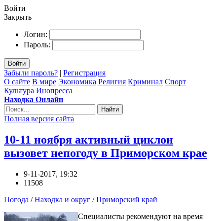
Войти
Закрыть
Логин:
Пароль:
Войти
Забыли пароль?
|
Регистрация
О сайте
В мире
Экономика
Религия
Криминал
Спорт
Культура
Инопресса
Находка Онлайн
Найти
Полная версия сайта
10-11 ноября активный циклон
вызовет непогоду в Приморском крае
9-11-2017, 19:32
11508
Погода
/
Находка и округ
/
Приморский край
Специалисты рекомендуют на время