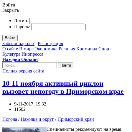
Войти
Закрыть
Логин:
Пароль:
Войти
Забыли пароль?
|
Регистрация
О сайте
В мире
Экономика
Религия
Криминал
Спорт
Культура
Инопресса
Находка Онлайн
Найти
Полная версия сайта
10-11 ноября активный циклон
вызовет непогоду в Приморском крае
9-11-2017, 19:32
11502
Погода
/
Находка и округ
/
Приморский край
Специалисты рекомендуют на время